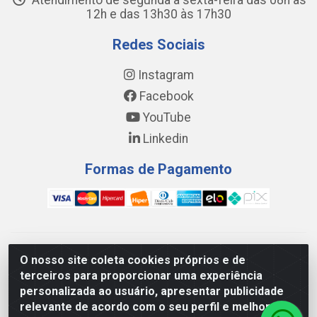
Atendimento de segunda a sexta-feira das 08h às
12h e das 13h30 às 17h30
Redes Sociais
Instagram
Facebook
YouTube
Linkedin
Formas de Pagamento
WING DISTRIBUIDORA COMÉRCIO E LOGÍSTICA DE MATERIAL
O nosso site coleta cookies próprios e de
DE CONSTRUÇÕES LTDA - AV. DA INTEGRAÇÃO, 790 -
terceiros para proporcionar uma experiência
PATRÍCIA GOMES, CAUCAIA/CE - CEP 61.604-505 - CNPJ
personalizada ao usuário, apresentar publicidade
17.523.384/0001-20
relevante de acordo com o seu perfil e melhorar a