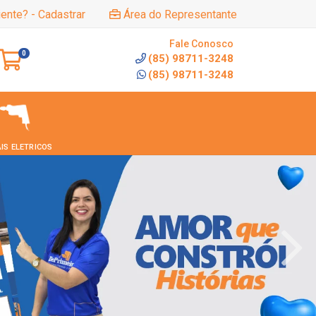
iente? - Cadastrar
Área do Representante
Fale Conosco
0
(85) 98711-3248
(85) 98711-3248
IS ELETRICOS