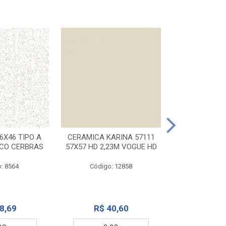
CERAMICA KA
32X56 CARR
6X46 TIPO A
CERAMICA KARINA 57111
NCO CERBRAS
57X57 HD 2,23M VOGUE HD
Código:
: 8564
Código: 12858
R$ 6
8,69
R$ 40,60