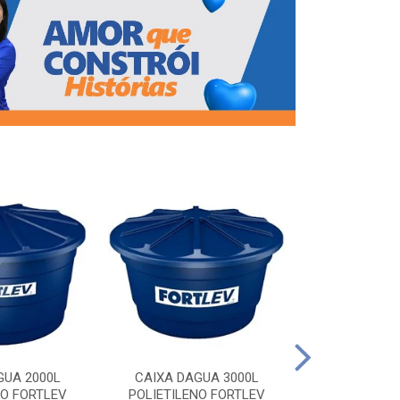
CAIXA DAG
POLIETILEN
GUA 2000L
CAIXA DAGUA 3000L
NO FORTLEV
POLIETILENO FORTLEV