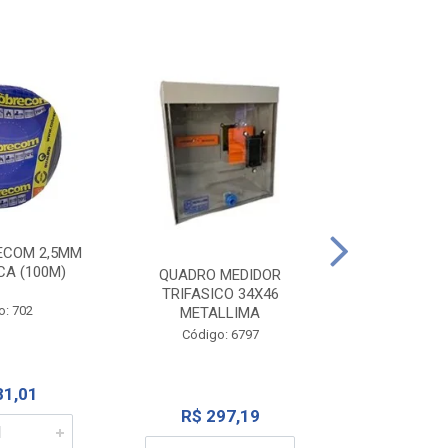
ECOM 2,5MM
INTERRUPTOR
CA (100M)
1TEC SP+1 
QUADRO MEDIDOR
262
TRIFASICO 34X46
o: 702
METALLIMA
Código:
Código: 6797
81,01
R$ 1
R$ 297,19