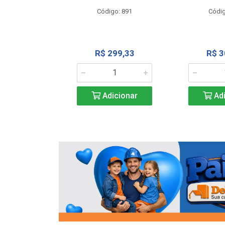
o: 13202
Código: 891
Códig
13,27
R$ 299,33
R$ 3
icionar
Adicionar
Adi