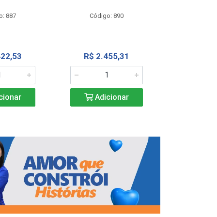
Código
o: 887
Código: 890
R$ 4.0
422,53
R$ 2.455,31
Adic
cionar
Adicionar