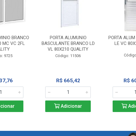
MINIO BRANCO
PORTA ALUMUNIO
PORTA ALUM
0 MC VC 2FL
BASCULANTE BRANCO LD
LE VC 80X
LITY
VL 80X210 QUALITY
Código
o: 9725
Código: 11506
37,76
R$ 665,42
R$ 6
cionar
Adicionar
Adi