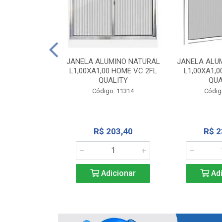
INIO NATURAL
40 VC QUALITY
JANELA ALUMINO NATURAL
JANELA ALU
L1,00XA1,00 HOME VC 2FL
L1,00XA1,0
o: 2343
QUALITY
QUA
Código: 11314
Códig
71,28
R$ 203,40
R$ 2
icionar
Adicionar
Adi