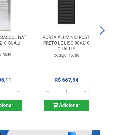
PORTA ALU
CORRER NATU
 BASCUL NAT
PORTA ALUMINIO POST
200X
210 QUALI
PRETO LE LISO 80X210
QUALITY
Código:
: 9049
Código: 15786
R$ 1.5
06,11
R$ 667,64
Adic
cionar
Adicionar