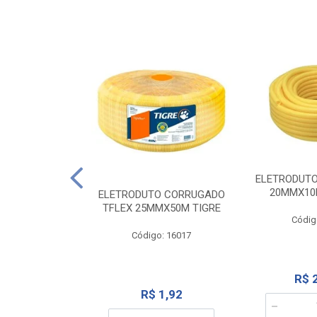
NTE 20M FAME
ELETRODUT
267
20MMX10
ELETRODUTO CORRUGADO
TFLEX 25MMX50M TIGRE
o: 2000
Códig
Código: 16017
12,10
R$ 
R$ 1,92