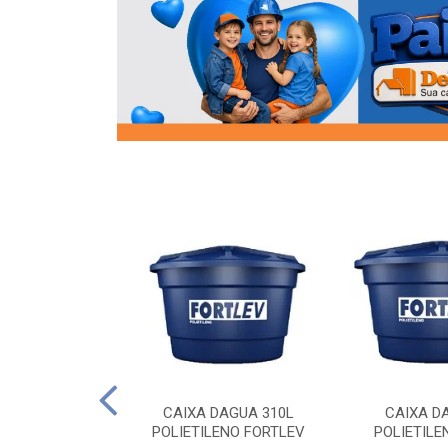
OR FLANGE
CAIXA DAGUA 310L
CAIXA D
/2 SOCEL
POLIETILENO FORTLEV
POLIETILE