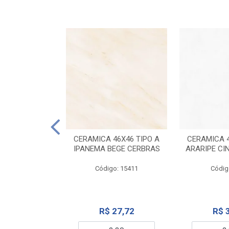
ELANATO
M TIPO A ONYX
CERAMICA 46X46 TIPO A
CERAMICA 4
IDO CERBRAS
IPANEMA BEGE CERBRAS
ARARIPE CI
o: 13755
Código: 15411
Códig
99,19
R$ 27,72
R$ 