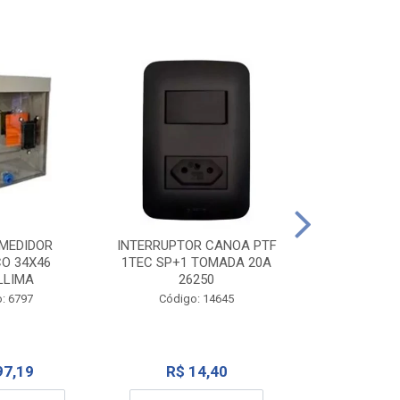
TOMADA CANO
10A 1
INTERRUPTOR CANOA PTF
MEDIDOR
1TEC SP+1 TOMADA 20A
CO 34X46
Código:
26250
LLIMA
Código: 14645
: 6797
R$ 7
R$ 14,40
97,19