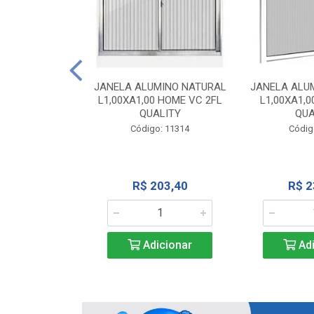
INIO NATURAL
40 VC QUALITY
JANELA ALUMINO NATURAL
JANELA ALU
L1,00XA1,00 HOME VC 2FL
L1,00XA1,0
o: 2343
QUALITY
QUA
Código: 11314
Códig
71,28
R$ 203,40
R$ 2
icionar
Adicionar
Adi