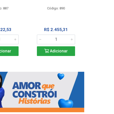
Código
o: 887
Código: 890
R$ 4.0
422,53
R$ 2.455,31
Adic
cionar
Adicionar