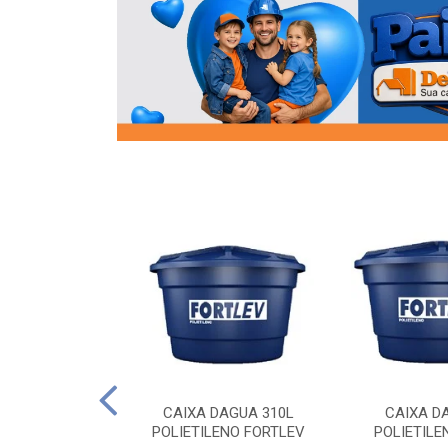
OR FLANGE
CAIXA DAGUA 310L
CAIXA D
/2 SOCEL
POLIETILENO FORTLEV
POLIETILE