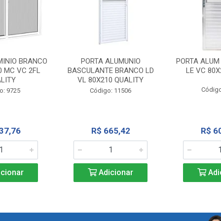
MINIO BRANCO
PORTA ALUMUNIO
PORTA ALUM
0 MC VC 2FL
BASCULANTE BRANCO LD
LE VC 80X
LITY
VL 80X210 QUALITY
Código
o: 9725
Código: 11506
37,76
R$ 665,42
R$ 6
cionar
Adicionar
Adi