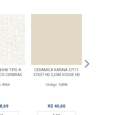
CERAMICA KA
32X56 CARR
6X46 TIPO A
CERAMICA KARINA 57111
NCO CERBRAS
57X57 HD 2,23M VOGUE HD
Código:
: 8564
Código: 12858
R$ 6
8,69
R$ 40,60