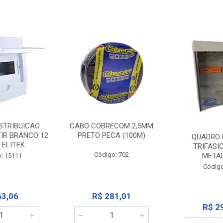
STRIBUICAO
CABO COBRECOM 2,5MM
IR BRANCO 12
PRETO PECA (100M)
QUADRO 
 ELITEK
TRIFASI
Código: 702
META
: 15111
Código
63,06
R$ 281,01
R$ 2