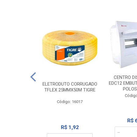
NTE 20M FAME
CENTRO DI
267
EDC12 EMBUT
ELETRODUTO CORRUGADO
POLOS
TFLEX 25MMX50M TIGRE
o: 2000
Código
Código: 16017
12,10
R$ 
R$ 1,92