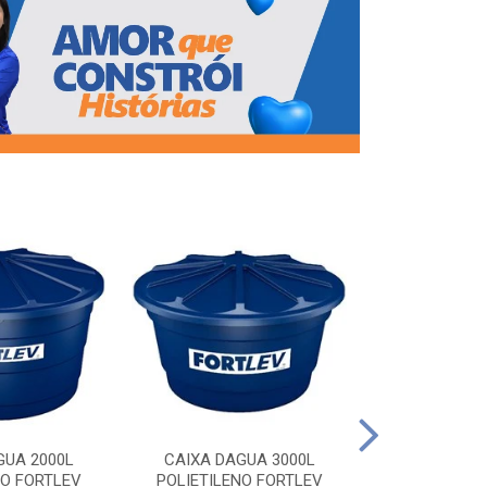
CAIXA DAG
POLIETILEN
GUA 2000L
CAIXA DAGUA 3000L
NO FORTLEV
POLIETILENO FORTLEV