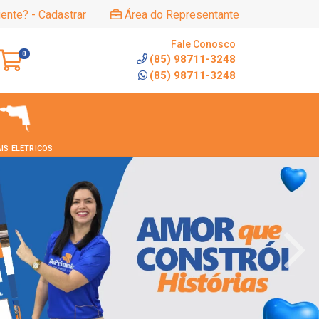
iente? - Cadastrar
Área do Representante
Fale Conosco
0
(85) 98711-3248
(85) 98711-3248
IS ELETRICOS