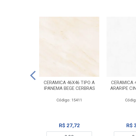
ELANATO
M TIPO A ONYX
CERAMICA 46X46 TIPO A
CERAMICA 4
IDO CERBRAS
IPANEMA BEGE CERBRAS
ARARIPE CI
o: 13755
Código: 15411
Códig
99,19
R$ 27,72
R$ 