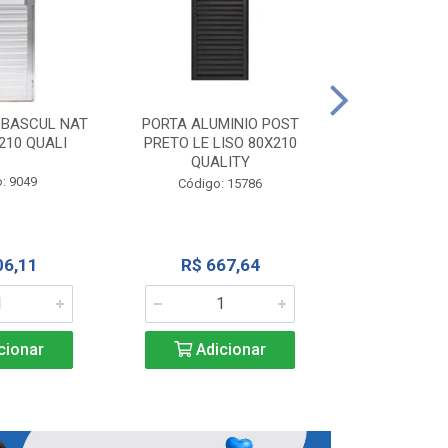
PORTA ALU
CORRER NATU
 BASCUL NAT
PORTA ALUMINIO POST
200X
210 QUALI
PRETO LE LISO 80X210
QUALITY
Código:
: 9049
Código: 15786
R$ 1.5
06,11
R$ 667,64
Adic
cionar
Adicionar