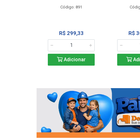
o: 13202
Código: 891
Códig
13,27
R$ 299,33
R$ 3
icionar
Adicionar
Adi