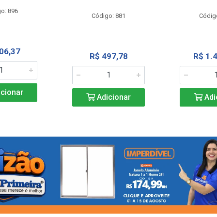
o: 896
Código: 881
Códig
06,37
R$ 497,78
R$ 1.
cionar
Adicionar
Adi