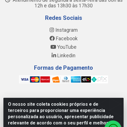
Atendimento de segunda a sexta-feira das 08h às
12h e das 13h30 às 17h30
Redes Sociais
Instagram
Facebook
YouTube
Linkedin
Formas de Pagamento
WING DISTRIBUIDORA COMÉRCIO E LOGÍSTICA DE MATERIAL
O nosso site coleta cookies próprios e de
DE CONSTRUÇÕES LTDA - AV. DA INTEGRAÇÃO, 790 -
terceiros para proporcionar uma experiência
PATRÍCIA GOMES, CAUCAIA/CE - CEP 61.604-505 - CNPJ
personalizada ao usuário, apresentar publicidade
17.523.384/0001-20
relevante de acordo com o seu perfil e melhorar a