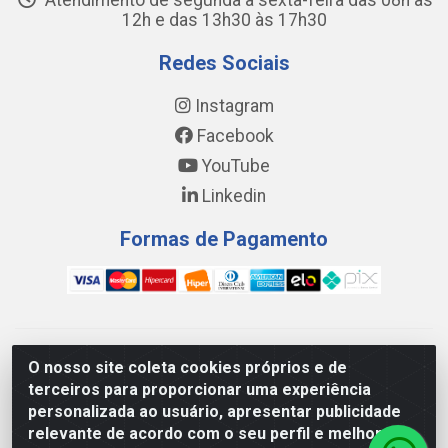
Atendimento de segunda a sexta-feira das 08h às
12h e das 13h30 às 17h30
Redes Sociais
Instagram
Facebook
YouTube
Linkedin
Formas de Pagamento
WING DISTRIBUIDORA COMÉRCIO E LOGÍSTICA DE MATERIAL
O nosso site coleta cookies próprios e de
DE CONSTRUÇÕES LTDA - AV. DA INTEGRAÇÃO, 790 -
terceiros para proporcionar uma experiência
PATRÍCIA GOMES, CAUCAIA/CE - CEP 61.604-505 - CNPJ
personalizada ao usuário, apresentar publicidade
17.523.384/0001-20
relevante de acordo com o seu perfil e melhorar a