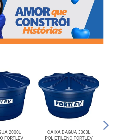
CAIXA DAG
POLIETILEN
GUA 2000L
CAIXA DAGUA 3000L
NO FORTLEV
POLIETILENO FORTLEV