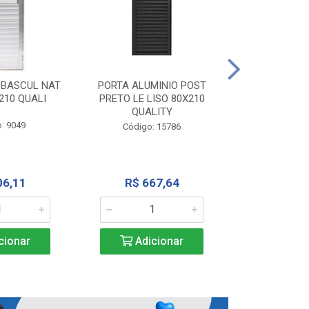
PORTA ALU
CORRER NATU
 BASCUL NAT
PORTA ALUMINIO POST
200X
210 QUALI
PRETO LE LISO 80X210
QUALITY
Código:
: 9049
Código: 15786
R$ 1.5
06,11
R$ 667,64
Adic
cionar
Adicionar