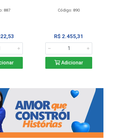
Código
o: 887
Código: 890
R$ 4.0
422,53
R$ 2.455,31
Adic
cionar
Adicionar