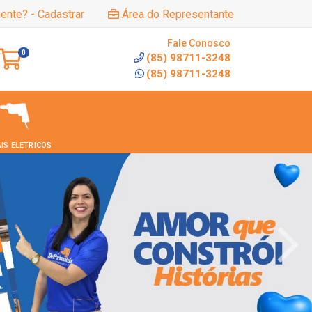
iente? - Cadastrar
Área do Representante
Fale Conosco
0
(85) 98711-3248
(85) 98711-3248
IS ELETRICOS