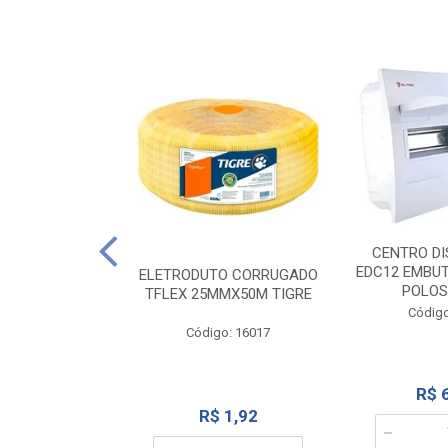
NTE 20M FAME
CENTRO DI
267
EDC12 EMBUT
ELETRODUTO CORRUGADO
POLOS
TFLEX 25MMX50M TIGRE
o: 2000
Código
Código: 16017
12,10
R$ 
R$ 1,92