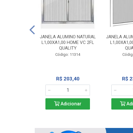
INIO NATURAL
40 VC QUALITY
JANELA ALUMINO NATURAL
JANELA ALU
L1,00XA1,00 HOME VC 2FL
L1,00XA1,0
o: 2343
QUALITY
QUA
Código: 11314
Códig
71,28
R$ 203,40
R$ 2
icionar
Adicionar
Adi