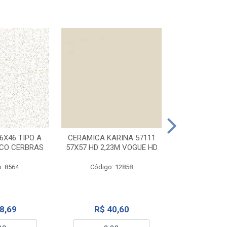
CERAMICA KA
32X56 CARR
6X46 TIPO A
CERAMICA KARINA 57111
NCO CERBRAS
57X57 HD 2,23M VOGUE HD
Código:
: 8564
Código: 12858
R$ 6
8,69
R$ 40,60