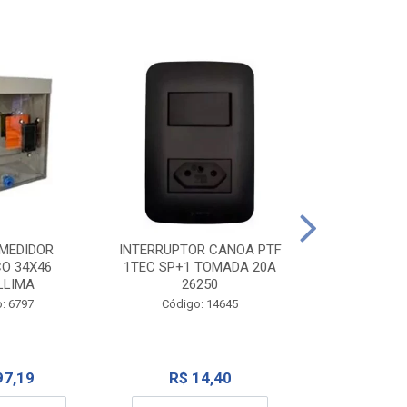
TOMADA CANO
10A 1
INTERRUPTOR CANOA PTF
MEDIDOR
1TEC SP+1 TOMADA 20A
CO 34X46
Código:
26250
LLIMA
Código: 14645
: 6797
R$ 7
R$ 14,40
97,19