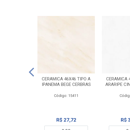
ELANATO
M TIPO A ONYX
CERAMICA 46X46 TIPO A
CERAMICA 4
IDO CERBRAS
IPANEMA BEGE CERBRAS
ARARIPE CI
o: 13755
Código: 15411
Códig
99,19
R$ 27,72
R$ 