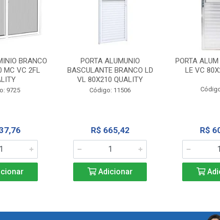
MINIO BRANCO
PORTA ALUMUNIO
PORTA ALUM
0 MC VC 2FL
BASCULANTE BRANCO LD
LE VC 80X
LITY
VL 80X210 QUALITY
Código
o: 9725
Código: 11506
37,76
R$ 665,42
R$ 6
cionar
Adicionar
Adi