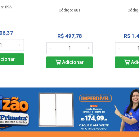
o: 896
Código: 881
Códig
06,37
R$ 497,78
R$ 1.
cionar
Adicionar
Adi