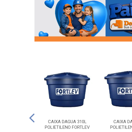
OR FLANGE
CAIXA DAGUA 310L
CAIXA D
/2 SOCEL
POLIETILENO FORTLEV
POLIETILE