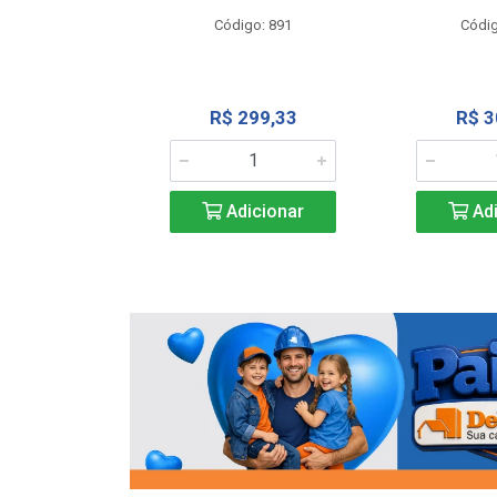
o: 13202
Código: 891
Códig
13,27
R$ 299,33
R$ 3
icionar
Adicionar
Adi