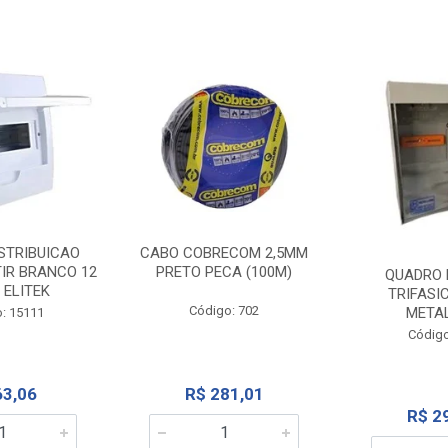
STRIBUICAO
CABO COBRECOM 2,5MM
IR BRANCO 12
PRETO PECA (100M)
QUADRO 
 ELITEK
TRIFASI
Código: 702
META
: 15111
Código
63,06
R$ 281,01
R$ 2