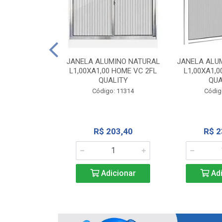
INIO NATURAL
40 VC QUALITY
JANELA ALUMINO NATURAL
JANELA ALU
L1,00XA1,00 HOME VC 2FL
L1,00XA1,0
o: 2343
QUALITY
QUA
Código: 11314
Códig
71,28
R$ 203,40
R$ 2
icionar
Adicionar
Adi