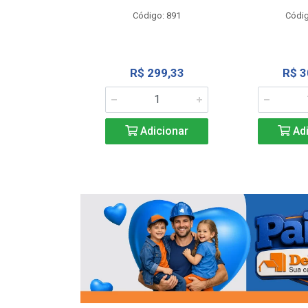
o: 13202
Código: 891
Códig
13,27
R$ 299,33
R$ 3
icionar
Adicionar
Adi