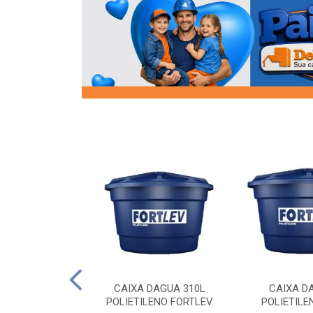
OR FLANGE
CAIXA DAGUA 310L
CAIXA D
/2 SOCEL
POLIETILENO FORTLEV
POLIETILE