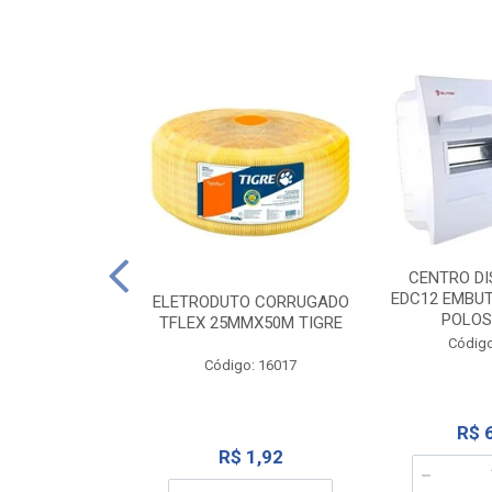
NTE 20M FAME
CENTRO DI
267
EDC12 EMBUT
ELETRODUTO CORRUGADO
POLOS
TFLEX 25MMX50M TIGRE
o: 2000
Código
Código: 16017
12,10
R$ 
R$ 1,92