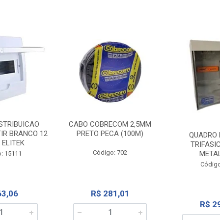
STRIBUICAO
CABO COBRECOM 2,5MM
IR BRANCO 12
PRETO PECA (100M)
QUADRO 
 ELITEK
TRIFASI
Código: 702
META
: 15111
Código
63,06
R$ 281,01
R$ 2