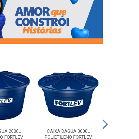
CAIXA DAG
POLIETILEN
GUA 2000L
CAIXA DAGUA 3000L
NO FORTLEV
POLIETILENO FORTLEV