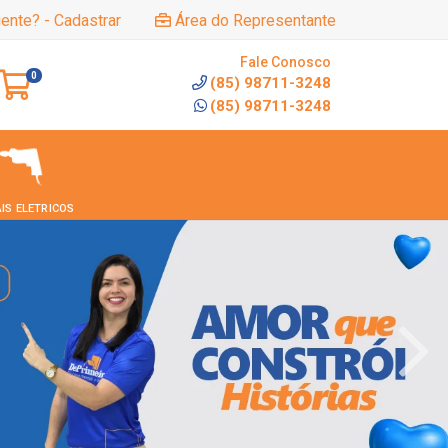
iente? - Cadastrar
Área do Representante
Fale Conosco
0
(85) 98711-3248
(85) 98711-3248
IS ELETRICOS