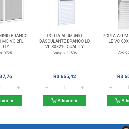
MINIO BRANCO
PORTA ALUMUNIO
PORTA ALUM
0 MC VC 2FL
BASCULANTE BRANCO LD
LE VC 80X
LITY
VL 80X210 QUALITY
Código
o: 9725
Código: 11506
37,76
R$ 665,42
R$ 6
cionar
Adicionar
Adi