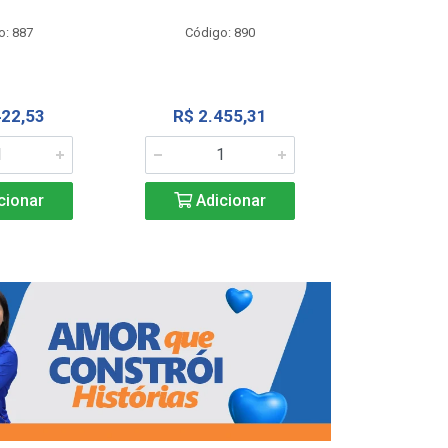
Código
o: 887
Código: 890
R$ 4.0
422,53
R$ 2.455,31
Adic
cionar
Adicionar