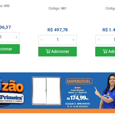
o: 896
Código: 881
Códig
06,37
R$ 497,78
R$ 1.
cionar
Adicionar
Adi