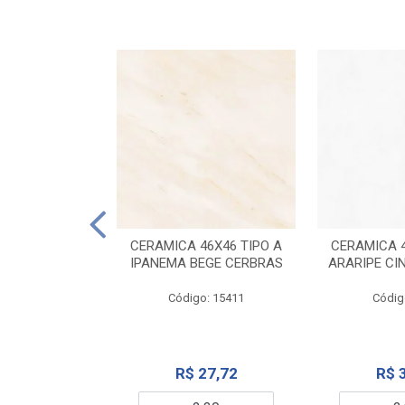
ELANATO
M TIPO A ONYX
CERAMICA 46X46 TIPO A
CERAMICA 4
IDO CERBRAS
IPANEMA BEGE CERBRAS
ARARIPE CI
o: 13755
Código: 15411
Códig
99,19
R$ 27,72
R$ 