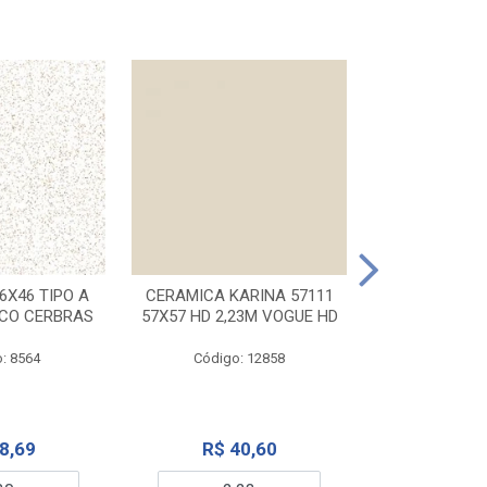
CERAMICA KA
32X56 CARR
6X46 TIPO A
CERAMICA KARINA 57111
NCO CERBRAS
57X57 HD 2,23M VOGUE HD
Código:
: 8564
Código: 12858
R$ 6
8,69
R$ 40,60