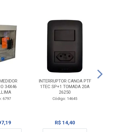
TOMADA CANO
10A 1
INTERRUPTOR CANOA PTF
MEDIDOR
1TEC SP+1 TOMADA 20A
CO 34X46
Código:
26250
LLIMA
Código: 14645
: 6797
R$ 7
R$ 14,40
97,19