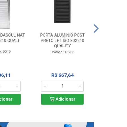
PORTA ALU
CORRER NATU
 BASCUL NAT
PORTA ALUMINIO POST
200X
210 QUALI
PRETO LE LISO 80X210
QUALITY
Código:
: 9049
Código: 15786
R$ 1.5
06,11
R$ 667,64
Adic
cionar
Adicionar