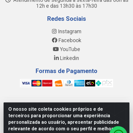
Atendimento de segunda a sexta-feira das 08h às
12h e das 13h30 às 17h30
Redes Sociais
Instagram
Facebook
YouTube
Linkedin
Formas de Pagamento
WING DISTRIBUIDORA COMÉRCIO E LOGÍSTICA DE MATERIAL
O nosso site coleta cookies próprios e de
DE CONSTRUÇÕES LTDA - AV. DA INTEGRAÇÃO, 790 -
terceiros para proporcionar uma experiência
PATRÍCIA GOMES, CAUCAIA/CE - CEP 61.604-505 - CNPJ
personalizada ao usuário, apresentar publicidade
17.523.384/0001-20
relevante de acordo com o seu perfil e melhorar a