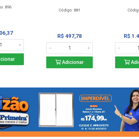
o: 896
Código: 881
Códig
06,37
R$ 497,78
R$ 1.
cionar
Adicionar
Adi