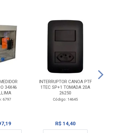
TOMADA CANO
10A 1
INTERRUPTOR CANOA PTF
MEDIDOR
1TEC SP+1 TOMADA 20A
CO 34X46
Código:
26250
LLIMA
Código: 14645
: 6797
R$ 7
R$ 14,40
97,19