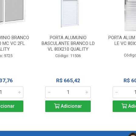
MINIO BRANCO
PORTA ALUMUNIO
PORTA ALUM
0 MC VC 2FL
BASCULANTE BRANCO LD
LE VC 80X
LITY
VL 80X210 QUALITY
Código
o: 9725
Código: 11506
37,76
R$ 665,42
R$ 6
cionar
Adicionar
Adi