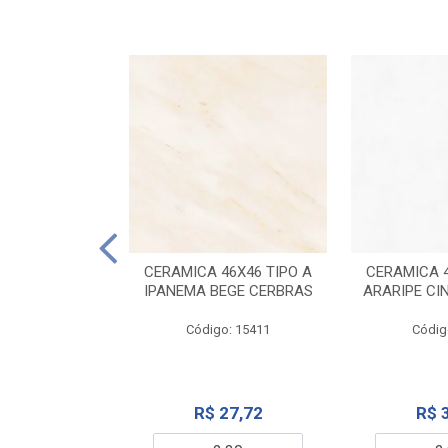
ELANATO
M TIPO A ONYX
CERAMICA 46X46 TIPO A
CERAMICA 4
IDO CERBRAS
IPANEMA BEGE CERBRAS
ARARIPE CI
o: 13755
Código: 15411
Códig
99,19
R$ 27,72
R$ 