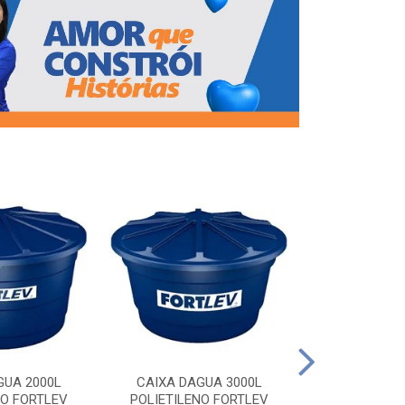
CAIXA DAG
POLIETILEN
GUA 2000L
CAIXA DAGUA 3000L
NO FORTLEV
POLIETILENO FORTLEV