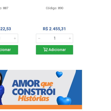
Código
o: 887
Código: 890
R$ 4.0
422,53
R$ 2.455,31
Adic
cionar
Adicionar