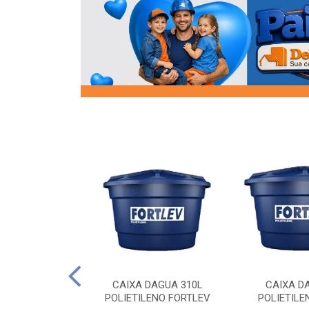
OR FLANGE
CAIXA DAGUA 310L
CAIXA D
/2 SOCEL
POLIETILENO FORTLEV
POLIETILE