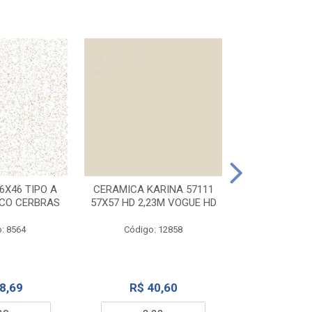
CERAMICA KA
32X56 CARR
6X46 TIPO A
CERAMICA KARINA 57111
NCO CERBRAS
57X57 HD 2,23M VOGUE HD
Código:
: 8564
Código: 12858
R$ 6
8,69
R$ 40,60