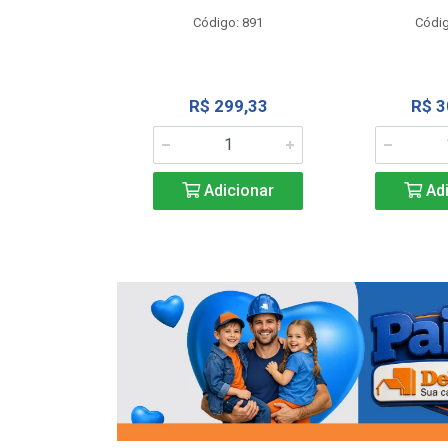
o: 13202
Código: 891
Códig
13,27
R$ 299,33
R$ 3
icionar
Adicionar
Adi