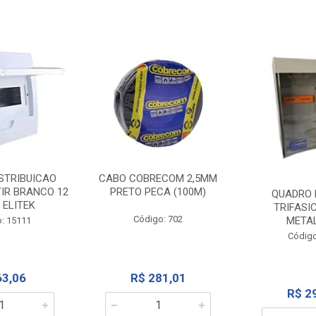
STRIBUICAO
CABO COBRECOM 2,5MM
IR BRANCO 12
PRETO PECA (100M)
QUADRO 
 ELITEK
TRIFASI
Código: 702
META
: 15111
Código
63,06
R$ 281,01
R$ 2