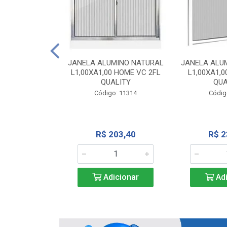
INIO NATURAL
40 VC QUALITY
JANELA ALUMINO NATURAL
JANELA ALU
L1,00XA1,00 HOME VC 2FL
L1,00XA1,0
o: 2343
QUALITY
QUA
Código: 11314
Códig
71,28
R$ 203,40
R$ 2
icionar
Adicionar
Adi