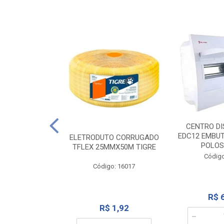
NTE 20M FAME
CENTRO DI
267
EDC12 EMBUT
ELETRODUTO CORRUGADO
POLOS
TFLEX 25MMX50M TIGRE
o: 2000
Código
Código: 16017
12,10
R$ 
R$ 1,92