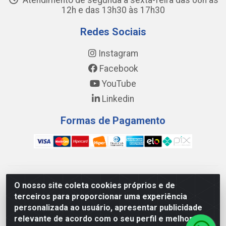
Atendimento de segunda a sexta-feira das 08h às
12h e das 13h30 às 17h30
Redes Sociais
Instagram
Facebook
YouTube
Linkedin
Formas de Pagamento
WING DISTRIBUIDORA COMÉRCIO E LOGÍSTICA DE MATERIAL
O nosso site coleta cookies próprios e de
DE CONSTRUÇÕES LTDA - AV. DA INTEGRAÇÃO, 790 -
terceiros para proporcionar uma experiência
PATRÍCIA GOMES, CAUCAIA/CE - CEP 61.604-505 - CNPJ
personalizada ao usuário, apresentar publicidade
17.523.384/0001-20
relevante de acordo com o seu perfil e melhorar a