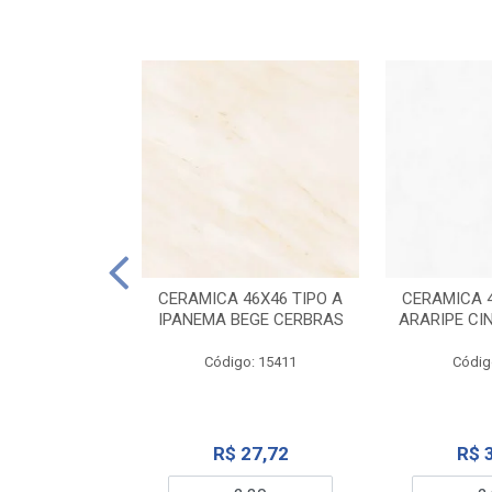
ELANATO
M TIPO A ONYX
CERAMICA 46X46 TIPO A
CERAMICA 4
IDO CERBRAS
IPANEMA BEGE CERBRAS
ARARIPE CI
o: 13755
Código: 15411
Códig
99,19
R$ 27,72
R$ 