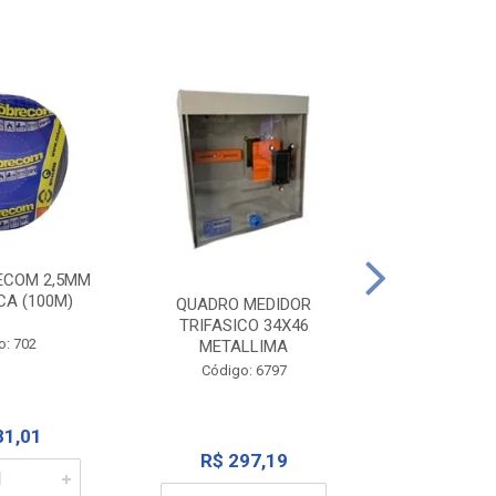
ECOM 2,5MM
INTERRUPTOR
CA (100M)
1TEC SP+1 
QUADRO MEDIDOR
262
TRIFASICO 34X46
o: 702
METALLIMA
Código:
Código: 6797
81,01
R$ 1
R$ 297,19