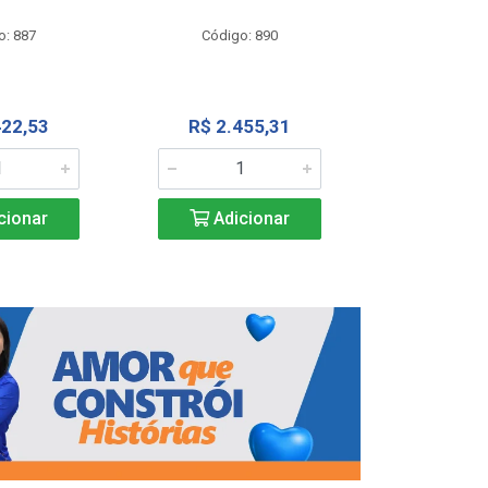
Código
o: 887
Código: 890
R$ 4.0
422,53
R$ 2.455,31
Adic
cionar
Adicionar