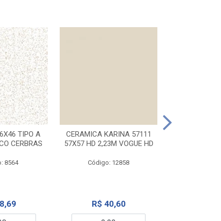
CERAMICA KA
32X56 CARR
6X46 TIPO A
CERAMICA KARINA 57111
NCO CERBRAS
57X57 HD 2,23M VOGUE HD
Código:
: 8564
Código: 12858
R$ 6
8,69
R$ 40,60