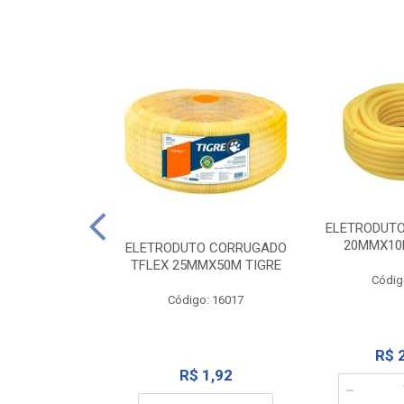
NTE 20M FAME
ELETRODUT
267
20MMX10
ELETRODUTO CORRUGADO
TFLEX 25MMX50M TIGRE
o: 2000
Códig
Código: 16017
12,10
R$ 
R$ 1,92