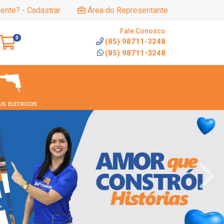
iente? - Cadastrar
Área do Representante
Fale Conosco
0
(85) 98711-3248
(85) 98711-3248
IS ELETRICOS