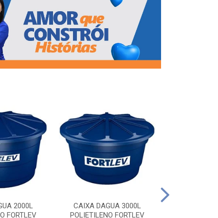
CAIXA DAG
POLIETILEN
GUA 2000L
CAIXA DAGUA 3000L
NO FORTLEV
POLIETILENO FORTLEV