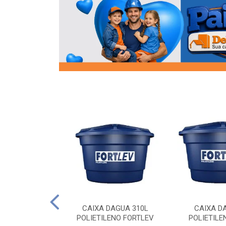
OR FLANGE
CAIXA DAGUA 310L
CAIXA D
/2 SOCEL
POLIETILENO FORTLEV
POLIETILE