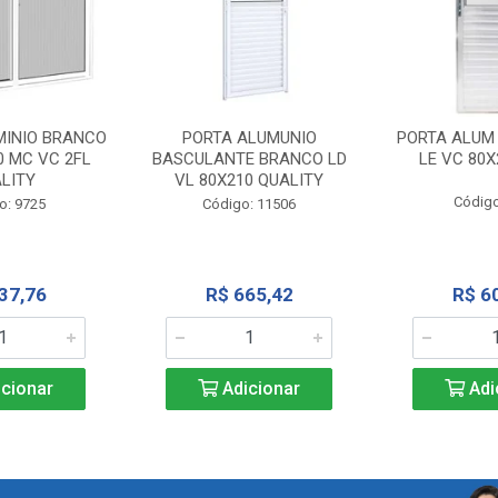
MINIO BRANCO
PORTA ALUMUNIO
PORTA ALUM
0 MC VC 2FL
BASCULANTE BRANCO LD
LE VC 80X
LITY
VL 80X210 QUALITY
Código
o: 9725
Código: 11506
37,76
R$ 665,42
R$ 6
cionar
Adicionar
Adi