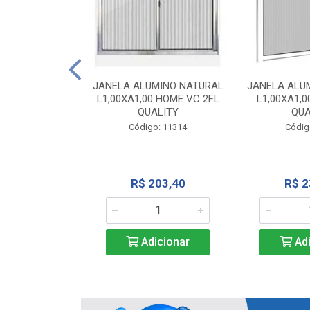
INIO NATURAL
40 VC QUALITY
JANELA ALUMINO NATURAL
JANELA ALU
L1,00XA1,00 HOME VC 2FL
L1,00XA1,0
o: 2343
QUALITY
QUA
Código: 11314
Códig
71,28
R$ 203,40
R$ 2
icionar
Adicionar
Adi