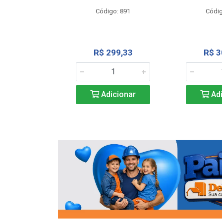
o: 13202
Código: 891
Códig
13,27
R$ 299,33
R$ 3
icionar
Adicionar
Adi