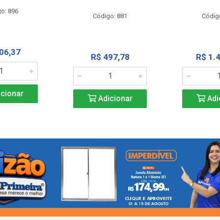
o: 896
Código: 881
Códig
06,37
R$ 497,78
R$ 1.
cionar
Adicionar
Adi