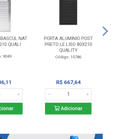
PORTA ALU
CORRER NATU
 BASCUL NAT
PORTA ALUMINIO POST
200X
210 QUALI
PRETO LE LISO 80X210
QUALITY
Código:
: 9049
Código: 15786
R$ 1.5
06,11
R$ 667,64
Adic
cionar
Adicionar