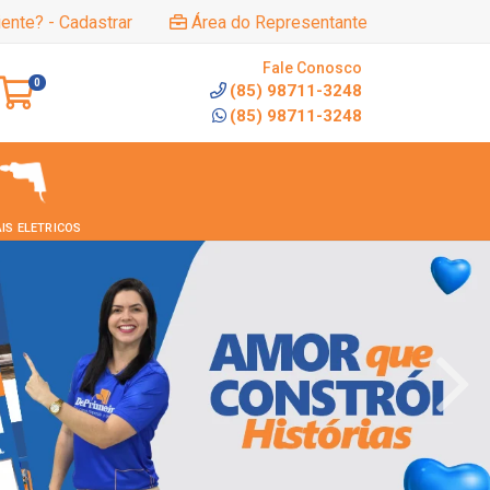
iente? - Cadastrar
Área do Representante
Fale Conosco
0
(85) 98711-3248
(85) 98711-3248
IS ELETRICOS