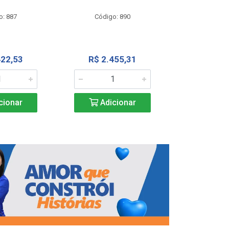
Código
o: 887
Código: 890
R$ 4.0
422,53
R$ 2.455,31
Adic
cionar
Adicionar