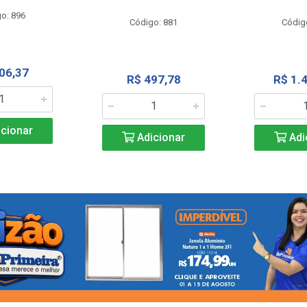
o: 896
Código: 881
Códig
06,37
R$ 497,78
R$ 1.
cionar
Adicionar
Adi