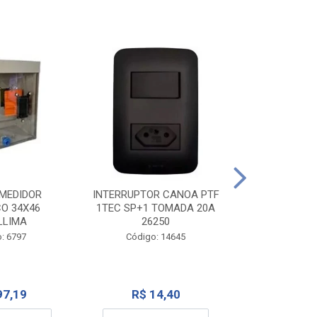
TOMADA CANO
10A 1
INTERRUPTOR CANOA PTF
MEDIDOR
1TEC SP+1 TOMADA 20A
CO 34X46
Código:
26250
LLIMA
Código: 14645
: 6797
R$ 7
R$ 14,40
97,19