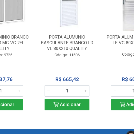
MINIO BRANCO
PORTA ALUMUNIO
PORTA ALUM
0 MC VC 2FL
BASCULANTE BRANCO LD
LE VC 80X
LITY
VL 80X210 QUALITY
Código
o: 9725
Código: 11506
37,76
R$ 665,42
R$ 6
cionar
Adicionar
Adi