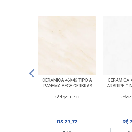
ELANATO
M TIPO A ONYX
CERAMICA 46X46 TIPO A
CERAMICA 4
IDO CERBRAS
IPANEMA BEGE CERBRAS
ARARIPE CI
o: 13755
Código: 15411
Códig
99,19
R$ 27,72
R$ 