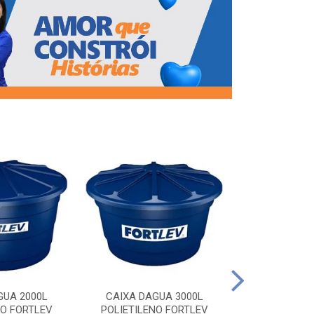
CAIXA DAG
POLIETILEN
GUA 2000L
CAIXA DAGUA 3000L
NO FORTLEV
POLIETILENO FORTLEV