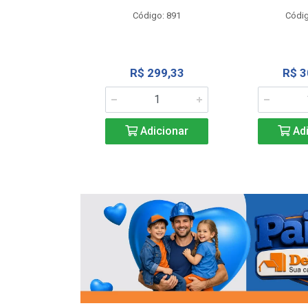
o: 13202
Código: 891
Códig
13,27
R$ 299,33
R$ 3
icionar
Adicionar
Adi