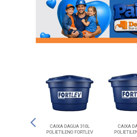
OR FLANGE
CAIXA DAGUA 310L
CAIXA D
/2 SOCEL
POLIETILENO FORTLEV
POLIETILE