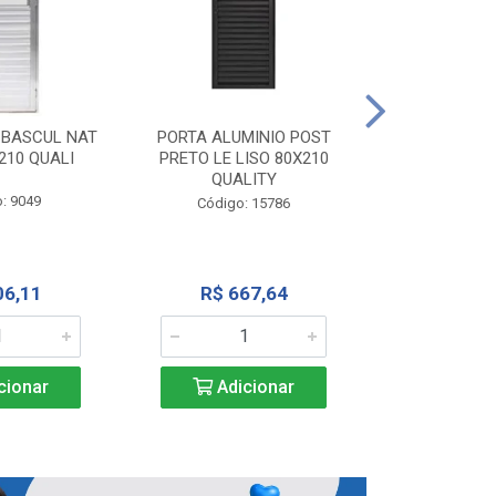
PORTA ALU
CORRER NATU
 BASCUL NAT
PORTA ALUMINIO POST
200X
210 QUALI
PRETO LE LISO 80X210
QUALITY
Código:
: 9049
Código: 15786
R$ 1.5
06,11
R$ 667,64
Adic
cionar
Adicionar