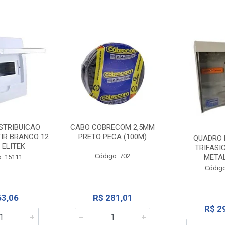
STRIBUICAO
CABO COBRECOM 2,5MM
IR BRANCO 12
PRETO PECA (100M)
QUADRO 
 ELITEK
TRIFASI
Código: 702
META
: 15111
Código
63,06
R$ 281,01
R$ 2