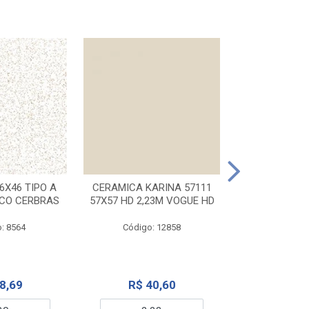
CERAMICA KA
32X56 CARR
6X46 TIPO A
CERAMICA KARINA 57111
NCO CERBRAS
57X57 HD 2,23M VOGUE HD
Código:
: 8564
Código: 12858
R$ 6
8,69
R$ 40,60