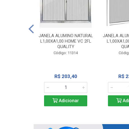
INIO NATURAL
40 VC QUALITY
JANELA ALUMINO NATURAL
JANELA ALU
L1,00XA1,00 HOME VC 2FL
L1,00XA1,0
o: 2343
QUALITY
QUA
Código: 11314
Códig
71,28
R$ 203,40
R$ 2
icionar
Adicionar
Adi