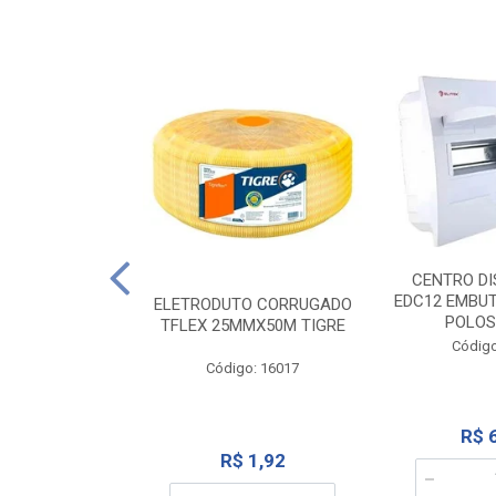
NTE 20M FAME
CENTRO DI
267
EDC12 EMBUT
ELETRODUTO CORRUGADO
POLOS
TFLEX 25MMX50M TIGRE
o: 2000
Código
Código: 16017
12,10
R$ 
R$ 1,92