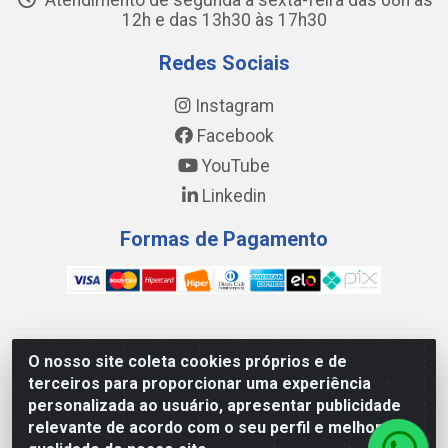
Atendimento de segunda a sexta-feira das 08h às
12h e das 13h30 às 17h30
Redes Sociais
Instagram
Facebook
YouTube
Linkedin
Formas de Pagamento
WING DISTRIBUIDORA COMÉRCIO E LOGÍSTICA DE MATERIAL
O nosso site coleta cookies próprios e de
DE CONSTRUÇÕES LTDA - AV. DA INTEGRAÇÃO, 790 -
terceiros para proporcionar uma experiência
PATRÍCIA GOMES, CAUCAIA/CE - CEP 61.604-505 - CNPJ
personalizada ao usuário, apresentar publicidade
17.523.384/0001-20
relevante de acordo com o seu perfil e melhorar a