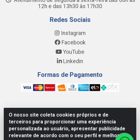
Atendimento de segunda a sexta-feira das 08h às
12h e das 13h30 às 17h30
Redes Sociais
Instagram
Facebook
YouTube
Linkedin
Formas de Pagamento
WING DISTRIBUIDORA COMÉRCIO E LOGÍSTICA DE MATERIAL
O nosso site coleta cookies próprios e de
DE CONSTRUÇÕES LTDA - AV. DA INTEGRAÇÃO, 790 -
terceiros para proporcionar uma experiência
PATRÍCIA GOMES, CAUCAIA/CE - CEP 61.604-505 - CNPJ
personalizada ao usuário, apresentar publicidade
17.523.384/0001-20
relevante de acordo com o seu perfil e melhorar a