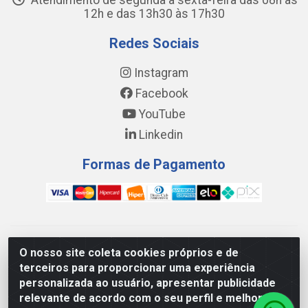
Atendimento de segunda a sexta-feira das 08h às
12h e das 13h30 às 17h30
Redes Sociais
Instagram
Facebook
YouTube
Linkedin
Formas de Pagamento
WING DISTRIBUIDORA COMÉRCIO E LOGÍSTICA DE MATERIAL
O nosso site coleta cookies próprios e de
DE CONSTRUÇÕES LTDA - AV. DA INTEGRAÇÃO, 790 -
terceiros para proporcionar uma experiência
PATRÍCIA GOMES, CAUCAIA/CE - CEP 61.604-505 - CNPJ
personalizada ao usuário, apresentar publicidade
17.523.384/0001-20
relevante de acordo com o seu perfil e melhorar a