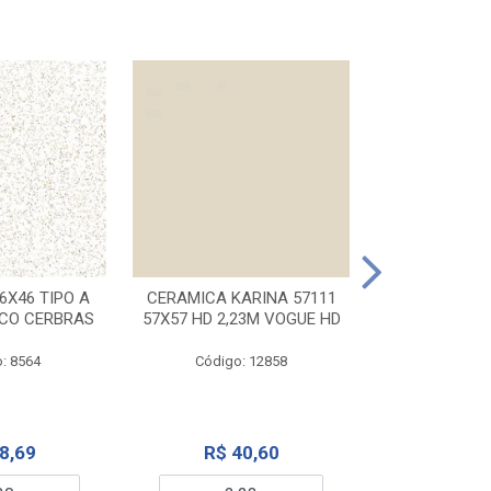
CERAMICA KA
32X56 CARR
6X46 TIPO A
CERAMICA KARINA 57111
NCO CERBRAS
57X57 HD 2,23M VOGUE HD
Código:
: 8564
Código: 12858
R$ 6
8,69
R$ 40,60