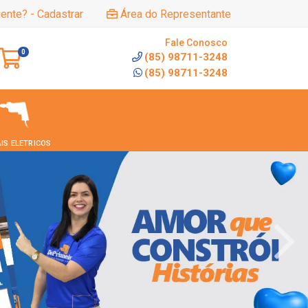
iente? - Cadastrar
Área do Representante
Fale Conosco
0
(85) 98711-3248
(85) 98711-3248
IS ELETRICOS