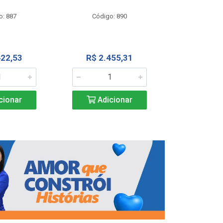
Código
o: 887
Código: 890
R$ 4.0
422,53
R$ 2.455,31
Adic
cionar
Adicionar