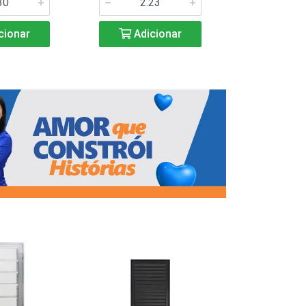
Adic
cionar
Adicionar