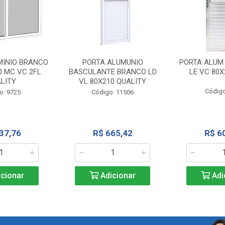
MINIO BRANCO
PORTA ALUMUNIO
PORTA ALUM
0 MC VC 2FL
BASCULANTE BRANCO LD
LE VC 80X
LITY
VL 80X210 QUALITY
Código
o: 9725
Código: 11506
37,76
R$ 665,42
R$ 6
cionar
Adicionar
Adi