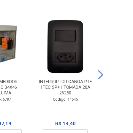
TOMADA CANO
10A 1
INTERRUPTOR CANOA PTF
MEDIDOR
1TEC SP+1 TOMADA 20A
CO 34X46
Código:
26250
LLIMA
Código: 14645
: 6797
R$ 7
R$ 14,40
97,19