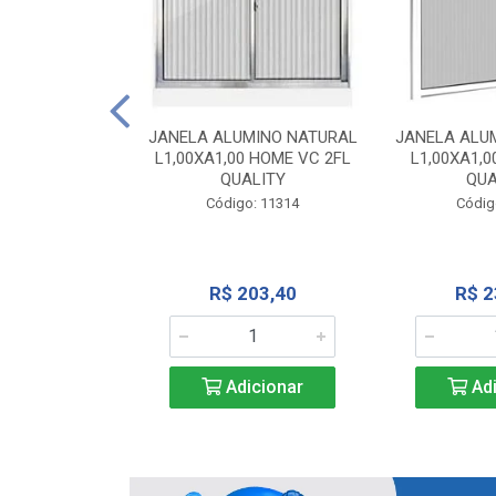
INIO NATURAL
40 VC QUALITY
JANELA ALUMINO NATURAL
JANELA ALU
L1,00XA1,00 HOME VC 2FL
L1,00XA1,0
o: 2343
QUALITY
QUA
Código: 11314
Códig
71,28
R$ 203,40
R$ 2
icionar
Adicionar
Adi