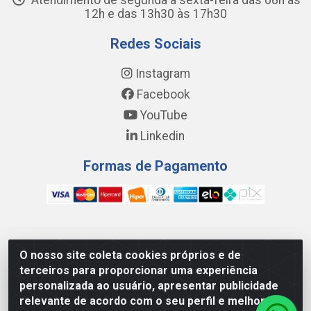
Atendimento de segunda a sexta-feira das 08h às
12h e das 13h30 às 17h30
Redes Sociais
Instagram
Facebook
YouTube
Linkedin
Formas de Pagamento
WING DISTRIBUIDORA COMÉRCIO E LOGÍSTICA DE MATERIAL
O nosso site coleta cookies próprios e de
DE CONSTRUÇÕES LTDA - AV. DA INTEGRAÇÃO, 790 -
terceiros para proporcionar uma experiência
PATRÍCIA GOMES, CAUCAIA/CE - CEP 61.604-505 - CNPJ
personalizada ao usuário, apresentar publicidade
17.523.384/0001-20
relevante de acordo com o seu perfil e melhorar a