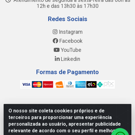
Atendimento de segunda a sexta-feira das 08h às
12h e das 13h30 às 17h30
Redes Sociais
Instagram
Facebook
YouTube
Linkedin
Formas de Pagamento
WING DISTRIBUIDORA COMÉRCIO E LOGÍSTICA DE MATERIAL
O nosso site coleta cookies próprios e de
DE CONSTRUÇÕES LTDA - AV. DA INTEGRAÇÃO, 790 -
terceiros para proporcionar uma experiência
PATRÍCIA GOMES, CAUCAIA/CE - CEP 61.604-505 - CNPJ
personalizada ao usuário, apresentar publicidade
17.523.384/0001-20
relevante de acordo com o seu perfil e melhorar a