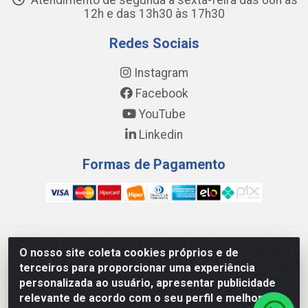
Atendimento de segunda a sexta-feira das 08h às
12h e das 13h30 às 17h30
Redes Sociais
Instagram
Facebook
YouTube
Linkedin
Formas de Pagamento
WING DISTRIBUIDORA COMÉRCIO E LOGÍSTICA DE MATERIAL
O nosso site coleta cookies próprios e de
DE CONSTRUÇÕES LTDA - AV. DA INTEGRAÇÃO, 790 -
terceiros para proporcionar uma experiência
PATRÍCIA GOMES, CAUCAIA/CE - CEP 61.604-505 - CNPJ
personalizada ao usuário, apresentar publicidade
17.523.384/0001-20
relevante de acordo com o seu perfil e melhorar a