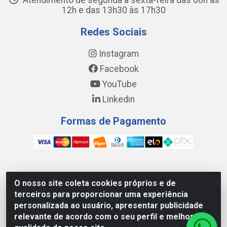
Atendimento de segunda a sexta-feira das 08h às
12h e das 13h30 às 17h30
Redes Sociais
Instagram
Facebook
YouTube
Linkedin
Formas de Pagamento
WING DISTRIBUIDORA COMÉRCIO E LOGÍSTICA DE MATERIAL
O nosso site coleta cookies próprios e de
DE CONSTRUÇÕES LTDA - AV. DA INTEGRAÇÃO, 790 -
terceiros para proporcionar uma experiência
PATRÍCIA GOMES, CAUCAIA/CE - CEP 61.604-505 - CNPJ
personalizada ao usuário, apresentar publicidade
17.523.384/0001-20
relevante de acordo com o seu perfil e melhorar a