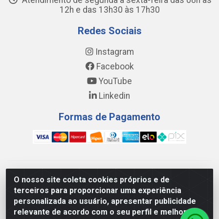
Atendimento de segunda a sexta-feira das 08h às
12h e das 13h30 às 17h30
Redes Sociais
Instagram
Facebook
YouTube
Linkedin
Formas de Pagamento
WING DISTRIBUIDORA COMÉRCIO E LOGÍSTICA DE MATERIAL
O nosso site coleta cookies próprios e de
DE CONSTRUÇÕES LTDA - AV. DA INTEGRAÇÃO, 790 -
terceiros para proporcionar uma experiência
PATRÍCIA GOMES, CAUCAIA/CE - CEP 61.604-505 - CNPJ
personalizada ao usuário, apresentar publicidade
17.523.384/0001-20
relevante de acordo com o seu perfil e melhorar a