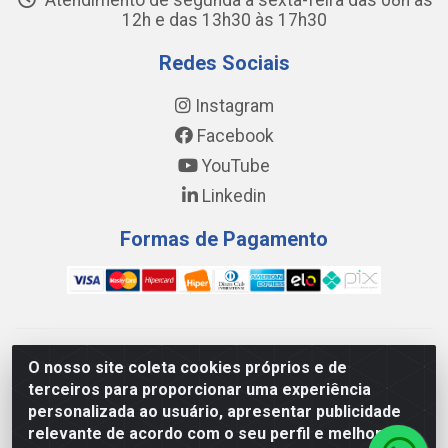
Atendimento de segunda a sexta-feira das 08h às
12h e das 13h30 às 17h30
Redes Sociais
Instagram
Facebook
YouTube
Linkedin
Formas de Pagamento
WING DISTRIBUIDORA COMÉRCIO E LOGÍSTICA DE MATERIAL
O nosso site coleta cookies próprios e de
DE CONSTRUÇÕES LTDA - AV. DA INTEGRAÇÃO, 790 -
terceiros para proporcionar uma experiência
PATRÍCIA GOMES, CAUCAIA/CE - CEP 61.604-505 - CNPJ
personalizada ao usuário, apresentar publicidade
17.523.384/0001-20
relevante de acordo com o seu perfil e melhorar a