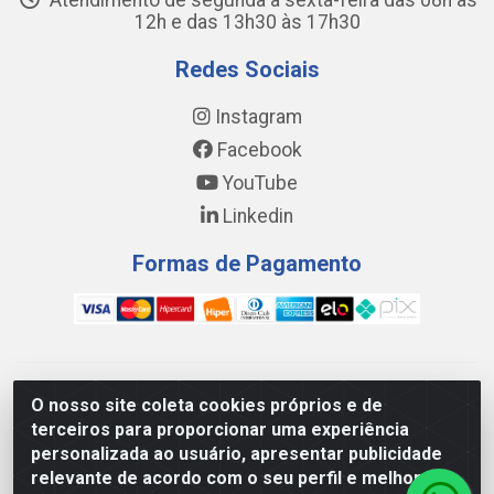
Atendimento de segunda a sexta-feira das 08h às
12h e das 13h30 às 17h30
Redes Sociais
Instagram
Facebook
YouTube
Linkedin
Formas de Pagamento
WING DISTRIBUIDORA COMÉRCIO E LOGÍSTICA DE MATERIAL
O nosso site coleta cookies próprios e de
DE CONSTRUÇÕES LTDA - AV. DA INTEGRAÇÃO, 790 -
terceiros para proporcionar uma experiência
PATRÍCIA GOMES, CAUCAIA/CE - CEP 61.604-505 - CNPJ
personalizada ao usuário, apresentar publicidade
17.523.384/0001-20
relevante de acordo com o seu perfil e melhorar a