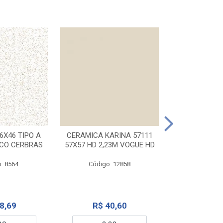
CERAMICA KA
32X56 CARR
6X46 TIPO A
CERAMICA KARINA 57111
NCO CERBRAS
57X57 HD 2,23M VOGUE HD
Código:
: 8564
Código: 12858
R$ 6
8,69
R$ 40,60