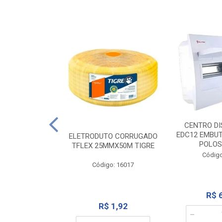
NTE 20M FAME
CENTRO DI
267
EDC12 EMBUT
ELETRODUTO CORRUGADO
POLOS
TFLEX 25MMX50M TIGRE
o: 2000
Código
Código: 16017
12,10
R$ 
R$ 1,92