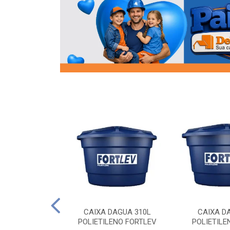
OR FLANGE
CAIXA DAGUA 310L
CAIXA D
/2 SOCEL
POLIETILENO FORTLEV
POLIETILE