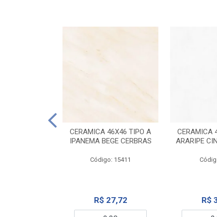
ELANATO
M TIPO A ONYX
CERAMICA 46X46 TIPO A
CERAMICA 4
IDO CERBRAS
IPANEMA BEGE CERBRAS
ARARIPE CI
o: 13755
Código: 15411
Códig
99,19
R$ 27,72
R$ 