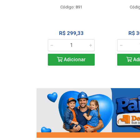
o: 13202
Código: 891
Códig
13,27
R$ 299,33
R$ 3
icionar
Adicionar
Adi