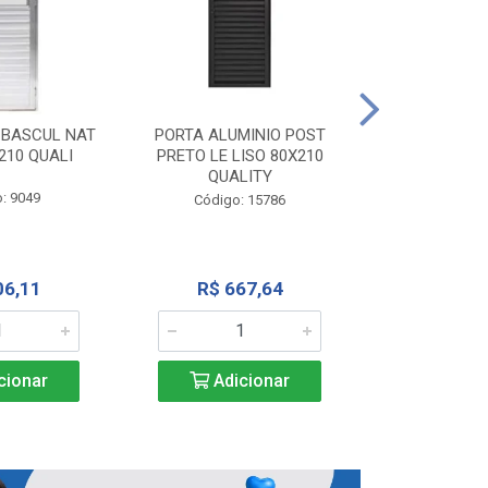
PORTA ALU
CORRER NATU
 BASCUL NAT
PORTA ALUMINIO POST
200X
210 QUALI
PRETO LE LISO 80X210
QUALITY
Código:
: 9049
Código: 15786
R$ 1.5
06,11
R$ 667,64
Adic
cionar
Adicionar