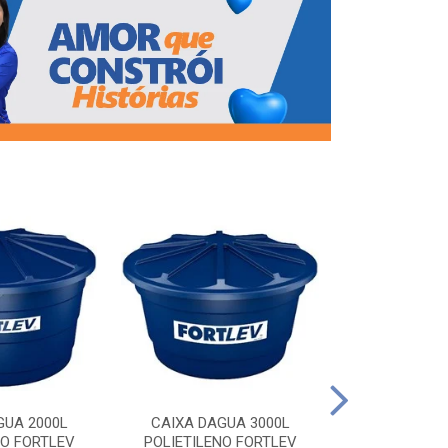
CAIXA DAG
POLIETILEN
GUA 2000L
CAIXA DAGUA 3000L
NO FORTLEV
POLIETILENO FORTLEV