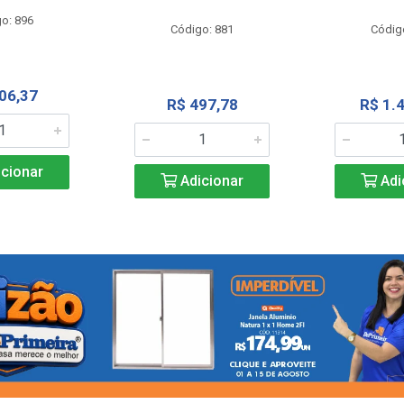
o: 896
Código: 881
Códig
06,37
R$ 497,78
R$ 1.
cionar
Adicionar
Adi