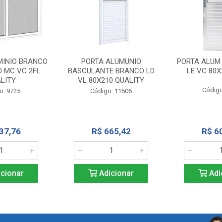
MINIO BRANCO
PORTA ALUMUNIO
PORTA ALUM
0 MC VC 2FL
BASCULANTE BRANCO LD
LE VC 80X
LITY
VL 80X210 QUALITY
Código
o: 9725
Código: 11506
37,76
R$ 665,42
R$ 6
cionar
Adicionar
Adi