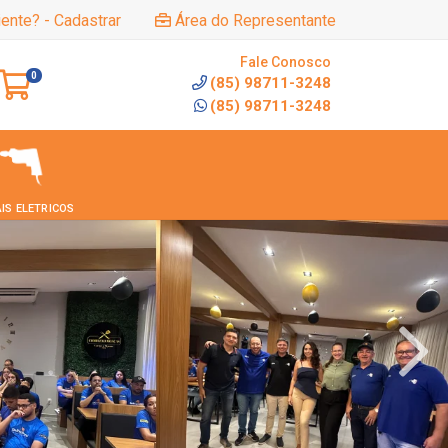
iente? - Cadastrar
Área do Representante
Fale Conosco
0
(85) 98711-3248
(85) 98711-3248
IS ELETRICOS