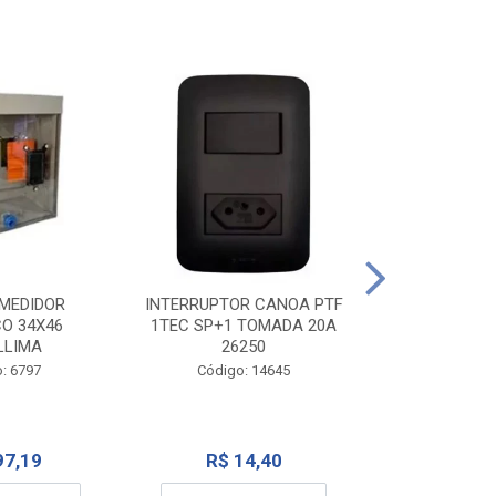
TOMADA CANO
10A 1
INTERRUPTOR CANOA PTF
MEDIDOR
1TEC SP+1 TOMADA 20A
CO 34X46
Código:
26250
LLIMA
Código: 14645
: 6797
R$ 7
R$ 14,40
97,19