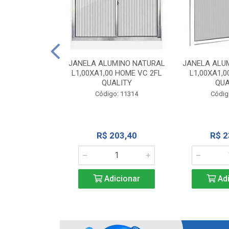
INIO NATURAL
40 VC QUALITY
JANELA ALUMINO NATURAL
JANELA ALU
L1,00XA1,00 HOME VC 2FL
L1,00XA1,0
o: 2343
QUALITY
QUA
Código: 11314
Códig
71,28
R$ 203,40
R$ 2
icionar
Adicionar
Adi