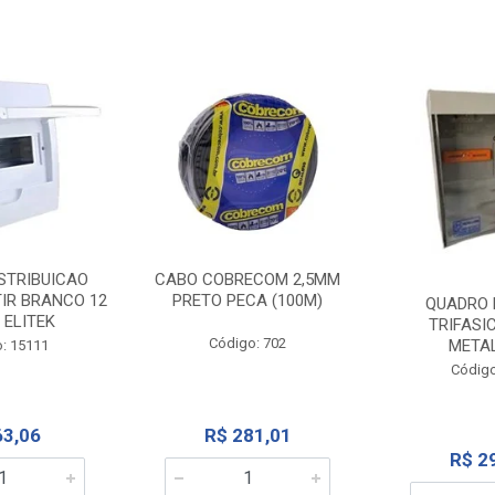
STRIBUICAO
CABO COBRECOM 2,5MM
IR BRANCO 12
PRETO PECA (100M)
QUADRO 
 ELITEK
TRIFASI
Código: 702
META
: 15111
Código
63,06
R$ 281,01
R$ 2