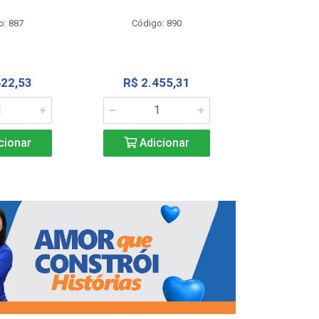
Código
o: 887
Código: 890
R$ 4.0
422,53
R$ 2.455,31
Adic
cionar
Adicionar