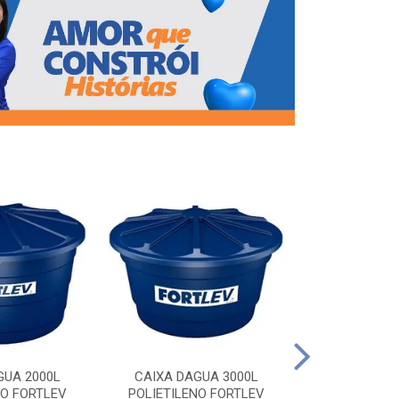
CAIXA DAG
POLIETILEN
GUA 2000L
CAIXA DAGUA 3000L
NO FORTLEV
POLIETILENO FORTLEV