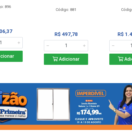
o: 896
Código: 881
Códig
06,37
R$ 497,78
R$ 1.
cionar
Adicionar
Adi