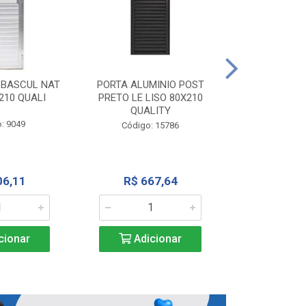
PORTA ALU
CORRER NATU
 BASCUL NAT
PORTA ALUMINIO POST
200X
210 QUALI
PRETO LE LISO 80X210
QUALITY
Código:
: 9049
Código: 15786
R$ 1.5
06,11
R$ 667,64
Adic
cionar
Adicionar