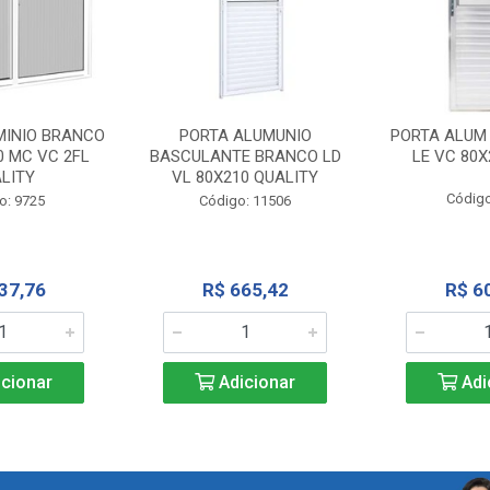
MINIO BRANCO
PORTA ALUMUNIO
PORTA ALUM
0 MC VC 2FL
BASCULANTE BRANCO LD
LE VC 80X
LITY
VL 80X210 QUALITY
Código
o: 9725
Código: 11506
37,76
R$ 665,42
R$ 6
cionar
Adicionar
Adi