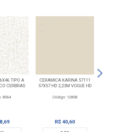
CERAMICA KA
32X56 CARR
6X46 TIPO A
CERAMICA KARINA 57111
NCO CERBRAS
57X57 HD 2,23M VOGUE HD
Código:
: 8564
Código: 12858
R$ 6
8,69
R$ 40,60