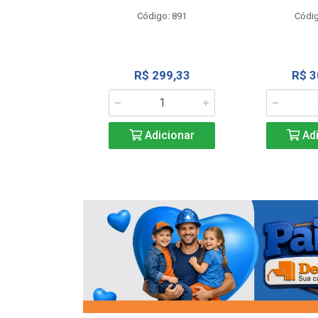
o: 13202
Código: 891
Códig
13,27
R$ 299,33
R$ 3
icionar
Adicionar
Adi