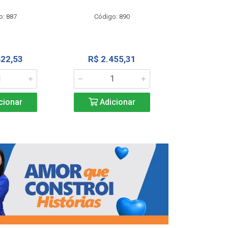
Código
o: 887
Código: 890
R$ 4.0
422,53
R$ 2.455,31
Adic
cionar
Adicionar