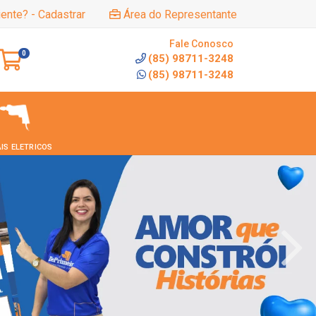
iente? - Cadastrar
Área do Representante
Fale Conosco
0
(85) 98711-3248
(85) 98711-3248
IS ELETRICOS