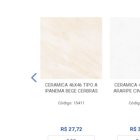
ELANATO
M TIPO A ONYX
CERAMICA 46X46 TIPO A
CERAMICA 4
IDO CERBRAS
IPANEMA BEGE CERBRAS
ARARIPE CI
o: 13755
Código: 15411
Códig
99,19
R$ 27,72
R$ 