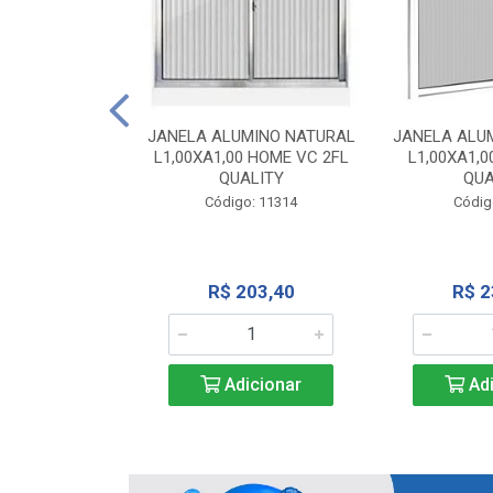
INIO NATURAL
40 VC QUALITY
JANELA ALUMINO NATURAL
JANELA ALU
L1,00XA1,00 HOME VC 2FL
L1,00XA1,0
o: 2343
QUALITY
QUA
Código: 11314
Códig
71,28
R$ 203,40
R$ 2
icionar
Adicionar
Adi