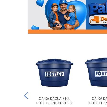
OR FLANGE
CAIXA DAGUA 310L
CAIXA D
/2 SOCEL
POLIETILENO FORTLEV
POLIETILE