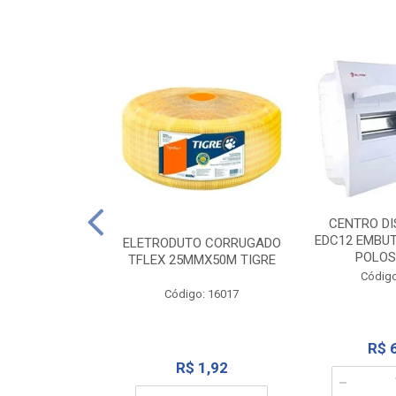
NTE 20M FAME
CENTRO DI
267
EDC12 EMBUT
ELETRODUTO CORRUGADO
POLOS
TFLEX 25MMX50M TIGRE
o: 2000
Código
Código: 16017
12,10
R$ 
R$ 1,92