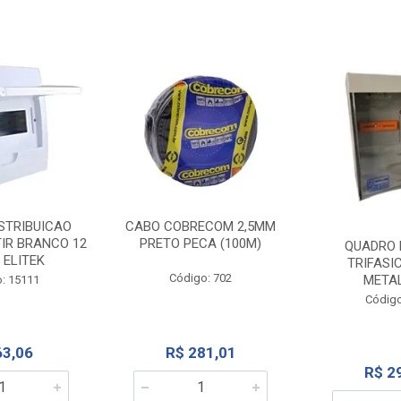
STRIBUICAO
CABO COBRECOM 2,5MM
IR BRANCO 12
PRETO PECA (100M)
QUADRO 
 ELITEK
TRIFASI
Código: 702
META
: 15111
Código
63,06
R$ 281,01
R$ 2