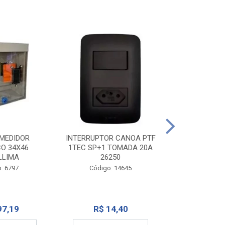
TOMADA CANO
10A 1
INTERRUPTOR CANOA PTF
MEDIDOR
1TEC SP+1 TOMADA 20A
CO 34X46
Código:
26250
LLIMA
Código: 14645
: 6797
R$ 7
R$ 14,40
97,19