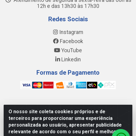
Atendimento de segunda a sexta-feira das 08h às
12h e das 13h30 às 17h30
Redes Sociais
Instagram
Facebook
YouTube
Linkedin
Formas de Pagamento
WING DISTRIBUIDORA COMÉRCIO E LOGÍSTICA DE MATERIAL
O nosso site coleta cookies próprios e de
DE CONSTRUÇÕES LTDA - AV. DA INTEGRAÇÃO, 790 -
terceiros para proporcionar uma experiência
PATRÍCIA GOMES, CAUCAIA/CE - CEP 61.604-505 - CNPJ
personalizada ao usuário, apresentar publicidade
17.523.384/0001-20
relevante de acordo com o seu perfil e melhorar a