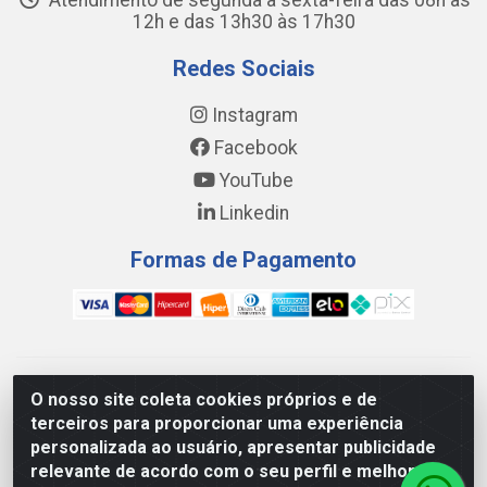
Atendimento de segunda a sexta-feira das 08h às
12h e das 13h30 às 17h30
Redes Sociais
Instagram
Facebook
YouTube
Linkedin
Formas de Pagamento
WING DISTRIBUIDORA COMÉRCIO E LOGÍSTICA DE MATERIAL
O nosso site coleta cookies próprios e de
DE CONSTRUÇÕES LTDA - AV. DA INTEGRAÇÃO, 790 -
terceiros para proporcionar uma experiência
PATRÍCIA GOMES, CAUCAIA/CE - CEP 61.604-505 - CNPJ
personalizada ao usuário, apresentar publicidade
17.523.384/0001-20
relevante de acordo com o seu perfil e melhorar a