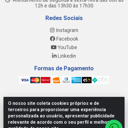
Atendimento de segunda a sexta-feira das 08h às
12h e das 13h30 às 17h30
Redes Sociais
Instagram
Facebook
YouTube
Linkedin
Formas de Pagamento
WING DISTRIBUIDORA COMÉRCIO E LOGÍSTICA DE MATERIAL
O nosso site coleta cookies próprios e de
DE CONSTRUÇÕES LTDA - AV. DA INTEGRAÇÃO, 790 -
terceiros para proporcionar uma experiência
PATRÍCIA GOMES, CAUCAIA/CE - CEP 61.604-505 - CNPJ
personalizada ao usuário, apresentar publicidade
17.523.384/0001-20
relevante de acordo com o seu perfil e melhorar a