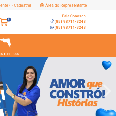
iente? - Cadastrar
Área do Representante
Fale Conosco
0
(85) 98711-3248
(85) 98711-3248
IS ELETRICOS