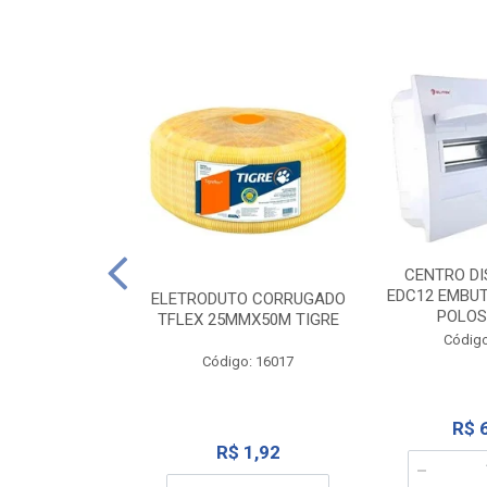
NTE 20M FAME
CENTRO DI
267
EDC12 EMBUT
ELETRODUTO CORRUGADO
POLOS
TFLEX 25MMX50M TIGRE
o: 2000
Código
Código: 16017
12,10
R$ 
R$ 1,92