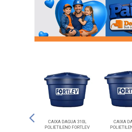
OR FLANGE
CAIXA DAGUA 310L
CAIXA D
/2 SOCEL
POLIETILENO FORTLEV
POLIETILE