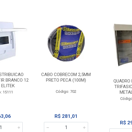
STRIBUICAO
CABO COBRECOM 2,5MM
IR BRANCO 12
PRETO PECA (100M)
QUADRO 
 ELITEK
TRIFASI
Código: 702
META
: 15111
Código
63,06
R$ 281,01
R$ 2