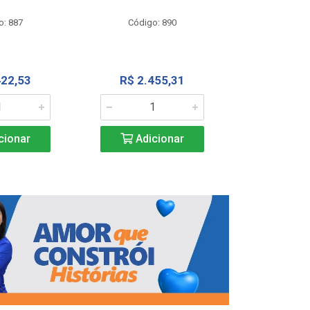
Código
o: 887
Código: 890
R$ 4.0
422,53
R$ 2.455,31
Adic
cionar
Adicionar