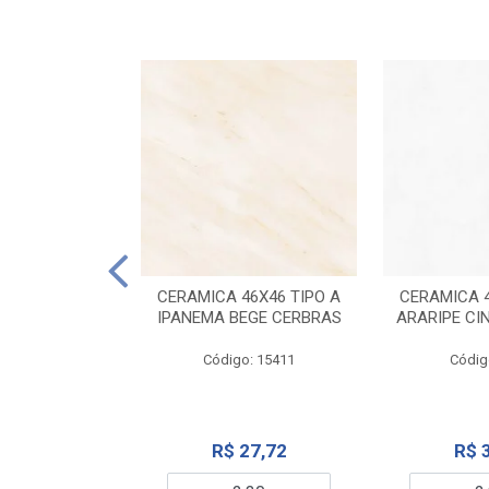
ELANATO
M TIPO A ONYX
CERAMICA 46X46 TIPO A
CERAMICA 4
IDO CERBRAS
IPANEMA BEGE CERBRAS
ARARIPE CI
o: 13755
Código: 15411
Códig
99,19
R$ 27,72
R$ 