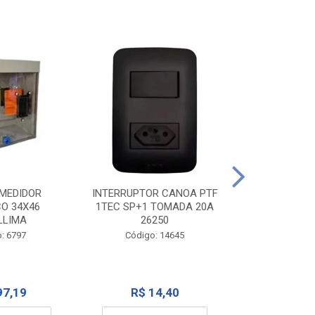
TOMADA CANO
10A 1
INTERRUPTOR CANOA PTF
MEDIDOR
1TEC SP+1 TOMADA 20A
CO 34X46
Código:
26250
LLIMA
Código: 14645
: 6797
R$ 7
R$ 14,40
97,19