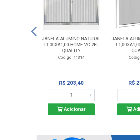
INIO NATURAL
40 VC QUALITY
JANELA ALUMINO NATURAL
JANELA ALU
L1,00XA1,00 HOME VC 2FL
L1,00XA1,0
o: 2343
QUALITY
QUA
Código: 11314
Códig
71,28
R$ 203,40
R$ 2
icionar
Adicionar
Adi