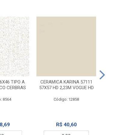
CERAMICA KA
32X56 CARR
6X46 TIPO A
CERAMICA KARINA 57111
NCO CERBRAS
57X57 HD 2,23M VOGUE HD
Código:
: 8564
Código: 12858
R$ 6
8,69
R$ 40,60