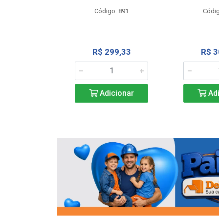
o: 13202
Código: 891
Códig
13,27
R$ 299,33
R$ 3
icionar
Adicionar
Adi