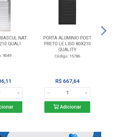
PORTA ALU
CORRER NATU
 BASCUL NAT
PORTA ALUMINIO POST
200X
210 QUALI
PRETO LE LISO 80X210
QUALITY
Código:
: 9049
Código: 15786
R$ 1.5
06,11
R$ 667,64
Adic
cionar
Adicionar