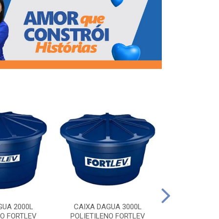
CAIXA DAG
POLIETILEN
GUA 2000L
CAIXA DAGUA 3000L
NO FORTLEV
POLIETILENO FORTLEV