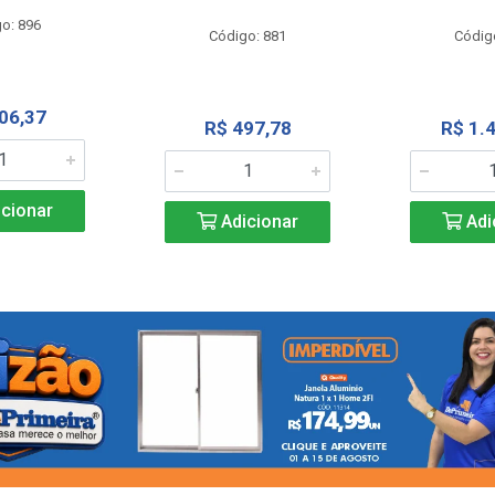
o: 896
Código: 881
Códig
06,37
R$ 497,78
R$ 1.
cionar
Adicionar
Adi