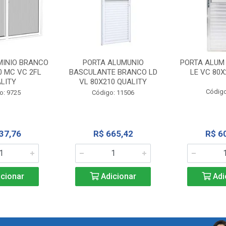
MINIO BRANCO
PORTA ALUMUNIO
PORTA ALUM
0 MC VC 2FL
BASCULANTE BRANCO LD
LE VC 80X
LITY
VL 80X210 QUALITY
Código
o: 9725
Código: 11506
37,76
R$ 665,42
R$ 6
cionar
Adicionar
Adi