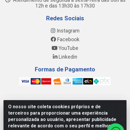
Atendimento de segunda a sexta-feira das 08h às
12h e das 13h30 às 17h30
Redes Sociais
Instagram
Facebook
YouTube
Linkedin
Formas de Pagamento
WING DISTRIBUIDORA COMÉRCIO E LOGÍSTICA DE MATERIAL
O nosso site coleta cookies próprios e de
DE CONSTRUÇÕES LTDA - AV. DA INTEGRAÇÃO, 790 -
terceiros para proporcionar uma experiência
PATRÍCIA GOMES, CAUCAIA/CE - CEP 61.604-505 - CNPJ
personalizada ao usuário, apresentar publicidade
17.523.384/0001-20
relevante de acordo com o seu perfil e melhorar a