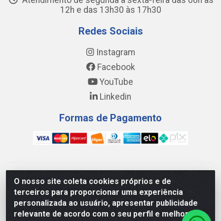
Atendimento de segunda a sexta-feira das 08h às
12h e das 13h30 às 17h30
Redes Sociais
Instagram
Facebook
YouTube
Linkedin
Formas de Pagamento
WING DISTRIBUIDORA COMÉRCIO E LOGÍSTICA DE MATERIAL
O nosso site coleta cookies próprios e de
DE CONSTRUÇÕES LTDA - AV. DA INTEGRAÇÃO, 790 -
terceiros para proporcionar uma experiência
PATRÍCIA GOMES, CAUCAIA/CE - CEP 61.604-505 - CNPJ
personalizada ao usuário, apresentar publicidade
17.523.384/0001-20
relevante de acordo com o seu perfil e melhorar a