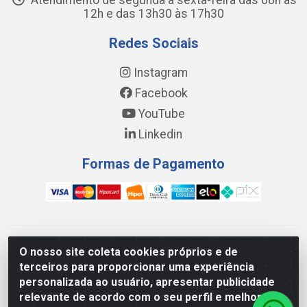
Atendimento de segunda a sexta-feira das 08h às
12h e das 13h30 às 17h30
Redes Sociais
Instagram
Facebook
YouTube
Linkedin
Formas de Pagamento
WING DISTRIBUIDORA COMÉRCIO E LOGÍSTICA DE MATERIAL
O nosso site coleta cookies próprios e de
DE CONSTRUÇÕES LTDA - AV. DA INTEGRAÇÃO, 790 -
terceiros para proporcionar uma experiência
PATRÍCIA GOMES, CAUCAIA/CE - CEP 61.604-505 - CNPJ
personalizada ao usuário, apresentar publicidade
17.523.384/0001-20
relevante de acordo com o seu perfil e melhorar a