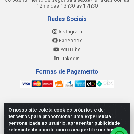
Atendimento de segunda a sexta-feira das 08h às
12h e das 13h30 às 17h30
Redes Sociais
Instagram
Facebook
YouTube
Linkedin
Formas de Pagamento
WING DISTRIBUIDORA COMÉRCIO E LOGÍSTICA DE MATERIAL
O nosso site coleta cookies próprios e de
DE CONSTRUÇÕES LTDA - AV. DA INTEGRAÇÃO, 790 -
terceiros para proporcionar uma experiência
PATRÍCIA GOMES, CAUCAIA/CE - CEP 61.604-505 - CNPJ
personalizada ao usuário, apresentar publicidade
17.523.384/0001-20
relevante de acordo com o seu perfil e melhorar a