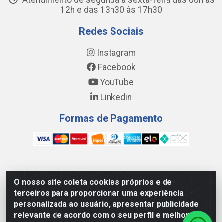
Atendimento de segunda a sexta-feira das 08h às
12h e das 13h30 às 17h30
Redes Sociais
Instagram
Facebook
YouTube
Linkedin
Formas de Pagamento
WING DISTRIBUIDORA COMÉRCIO E LOGÍSTICA DE MATERIAL
O nosso site coleta cookies próprios e de
DE CONSTRUÇÕES LTDA - AV. DA INTEGRAÇÃO, 790 -
terceiros para proporcionar uma experiência
PATRÍCIA GOMES, CAUCAIA/CE - CEP 61.604-505 - CNPJ
personalizada ao usuário, apresentar publicidade
17.523.384/0001-20
relevante de acordo com o seu perfil e melhorar a