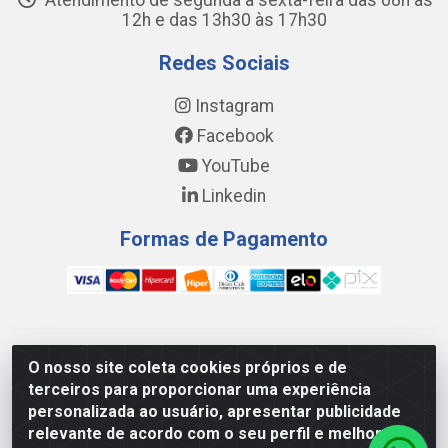
Atendimento de segunda a sexta-feira das 08h às
12h e das 13h30 às 17h30
Redes Sociais
Instagram
Facebook
YouTube
Linkedin
Formas de Pagamento
WING DISTRIBUIDORA COMÉRCIO E LOGÍSTICA DE MATERIAL
O nosso site coleta cookies próprios e de
DE CONSTRUÇÕES LTDA - AV. DA INTEGRAÇÃO, 790 -
terceiros para proporcionar uma experiência
PATRÍCIA GOMES, CAUCAIA/CE - CEP 61.604-505 - CNPJ
personalizada ao usuário, apresentar publicidade
17.523.384/0001-20
relevante de acordo com o seu perfil e melhorar a