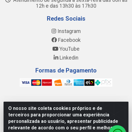
Atendimento de segunda a sexta-feira das 08h às
12h e das 13h30 às 17h30
Redes Sociais
Instagram
Facebook
YouTube
Linkedin
Formas de Pagamento
WING DISTRIBUIDORA COMÉRCIO E LOGÍSTICA DE MATERIAL
O nosso site coleta cookies próprios e de
DE CONSTRUÇÕES LTDA - AV. DA INTEGRAÇÃO, 790 -
terceiros para proporcionar uma experiência
PATRÍCIA GOMES, CAUCAIA/CE - CEP 61.604-505 - CNPJ
personalizada ao usuário, apresentar publicidade
17.523.384/0001-20
relevante de acordo com o seu perfil e melhorar a