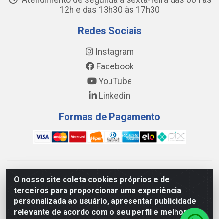
Atendimento de segunda a sexta-feira das 08h às
12h e das 13h30 às 17h30
Redes Sociais
Instagram
Facebook
YouTube
Linkedin
Formas de Pagamento
WING DISTRIBUIDORA COMÉRCIO E LOGÍSTICA DE MATERIAL
O nosso site coleta cookies próprios e de
DE CONSTRUÇÕES LTDA - AV. DA INTEGRAÇÃO, 790 -
terceiros para proporcionar uma experiência
PATRÍCIA GOMES, CAUCAIA/CE - CEP 61.604-505 - CNPJ
personalizada ao usuário, apresentar publicidade
17.523.384/0001-20
relevante de acordo com o seu perfil e melhorar a