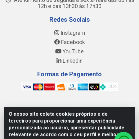
Atendimento de segunda a sexta-feira das 08h às
12h e das 13h30 às 17h30
Redes Sociais
Instagram
Facebook
YouTube
Linkedin
Formas de Pagamento
WING DISTRIBUIDORA COMÉRCIO E LOGÍSTICA DE MATERIAL
O nosso site coleta cookies próprios e de
DE CONSTRUÇÕES LTDA - AV. DA INTEGRAÇÃO, 790 -
terceiros para proporcionar uma experiência
PATRÍCIA GOMES, CAUCAIA/CE - CEP 61.604-505 - CNPJ
personalizada ao usuário, apresentar publicidade
17.523.384/0001-20
relevante de acordo com o seu perfil e melhorar a