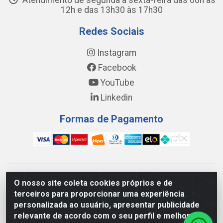
Atendimento de segunda a sexta-feira das 08h às
12h e das 13h30 às 17h30
Redes Sociais
Instagram
Facebook
YouTube
Linkedin
Formas de Pagamento
WING DISTRIBUIDORA COMÉRCIO E LOGÍSTICA DE MATERIAL
O nosso site coleta cookies próprios e de
DE CONSTRUÇÕES LTDA - AV. DA INTEGRAÇÃO, 790 -
terceiros para proporcionar uma experiência
PATRÍCIA GOMES, CAUCAIA/CE - CEP 61.604-505 - CNPJ
personalizada ao usuário, apresentar publicidade
17.523.384/0001-20
relevante de acordo com o seu perfil e melhorar a