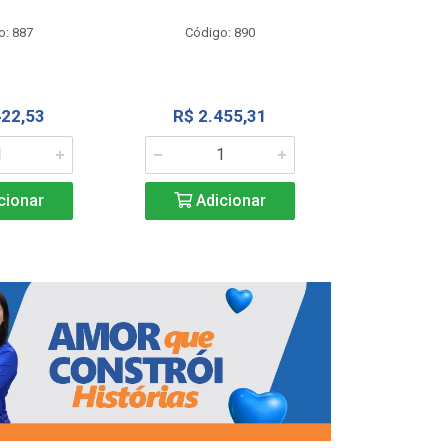
Código
o: 887
Código: 890
R$ 4.0
422,53
R$ 2.455,31
Adic
cionar
Adicionar