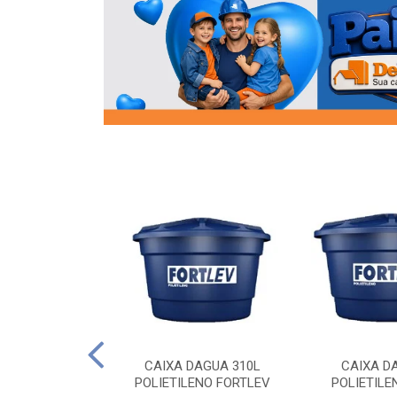
OR FLANGE
CAIXA DAGUA 310L
CAIXA D
/2 SOCEL
POLIETILENO FORTLEV
POLIETILE