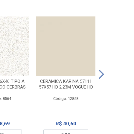
CERAMICA KA
32X56 CARR
6X46 TIPO A
CERAMICA KARINA 57111
NCO CERBRAS
57X57 HD 2,23M VOGUE HD
Código:
: 8564
Código: 12858
R$ 6
8,69
R$ 40,60