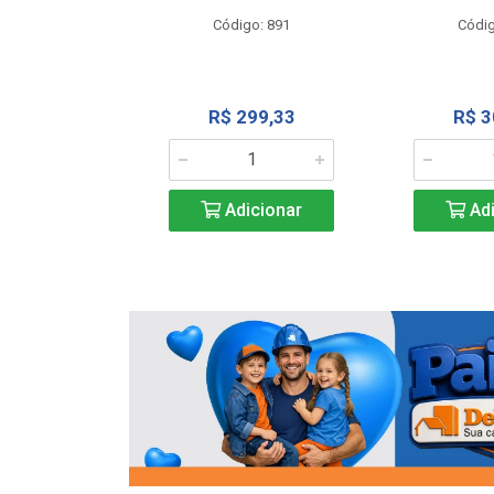
o: 13202
Código: 891
Códig
13,27
R$ 299,33
R$ 3
icionar
Adicionar
Adi