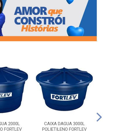
CAIXA DAG
POLIETILEN
GUA 2000L
CAIXA DAGUA 3000L
NO FORTLEV
POLIETILENO FORTLEV