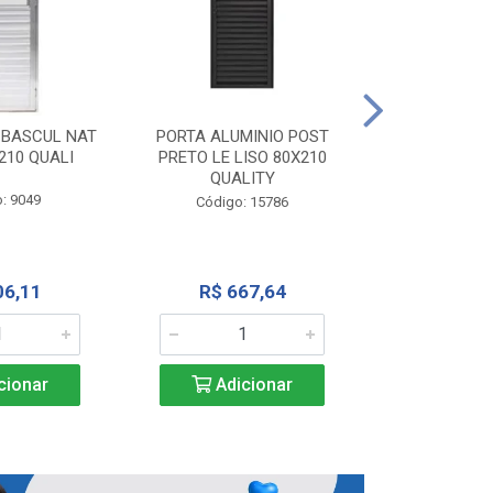
PORTA ALU
CORRER NATU
 BASCUL NAT
PORTA ALUMINIO POST
200X
210 QUALI
PRETO LE LISO 80X210
QUALITY
Código:
: 9049
Código: 15786
R$ 1.5
06,11
R$ 667,64
Adic
cionar
Adicionar