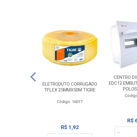
NTE 20M FAME
CENTRO DI
267
EDC12 EMBUT
ELETRODUTO CORRUGADO
POLOS
TFLEX 25MMX50M TIGRE
o: 2000
Código
Código: 16017
12,10
R$ 
R$ 1,92