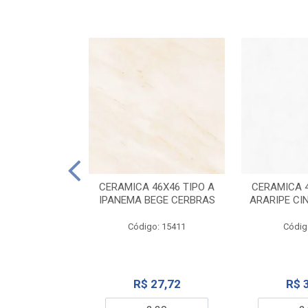
ELANATO
M TIPO A ONYX
CERAMICA 46X46 TIPO A
CERAMICA 4
IDO CERBRAS
IPANEMA BEGE CERBRAS
ARARIPE CI
o: 13755
Código: 15411
Códig
99,19
R$ 27,72
R$ 