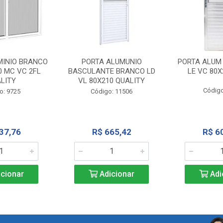
MINIO BRANCO
PORTA ALUMUNIO
PORTA ALUM
0 MC VC 2FL
BASCULANTE BRANCO LD
LE VC 80X
LITY
VL 80X210 QUALITY
Código
o: 9725
Código: 11506
37,76
R$ 665,42
R$ 6
cionar
Adicionar
Adi