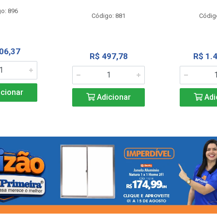
o: 896
Código: 881
Códig
06,37
R$ 497,78
R$ 1.
cionar
Adicionar
Adi