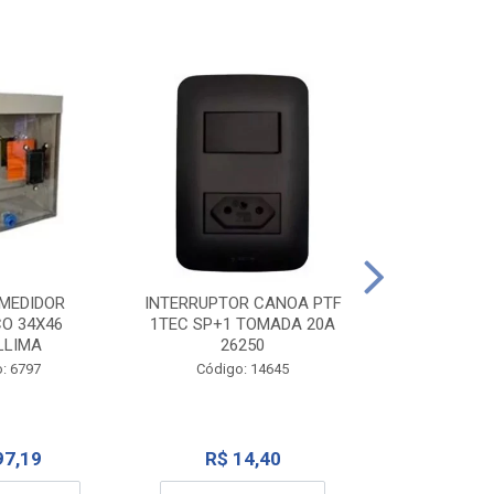
TOMADA CANO
10A 1
INTERRUPTOR CANOA PTF
MEDIDOR
1TEC SP+1 TOMADA 20A
CO 34X46
Código:
26250
LLIMA
Código: 14645
: 6797
R$ 7
R$ 14,40
97,19