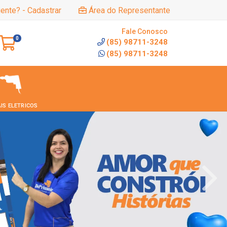
iente? - Cadastrar
Área do Representante
Fale Conosco
0
(85) 98711-3248
(85) 98711-3248
IS ELETRICOS