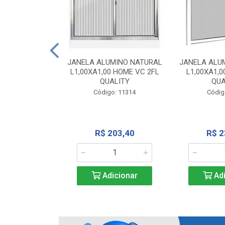
INIO NATURAL
40 VC QUALITY
JANELA ALUMINO NATURAL
JANELA ALU
L1,00XA1,00 HOME VC 2FL
L1,00XA1,0
o: 2343
QUALITY
QUA
Código: 11314
Códig
71,28
R$ 203,40
R$ 2
icionar
Adicionar
Adi