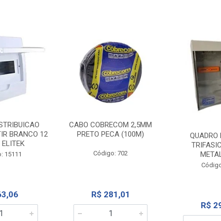
STRIBUICAO
CABO COBRECOM 2,5MM
IR BRANCO 12
PRETO PECA (100M)
QUADRO 
 ELITEK
TRIFASI
Código: 702
META
: 15111
Código
63,06
R$ 281,01
R$ 2