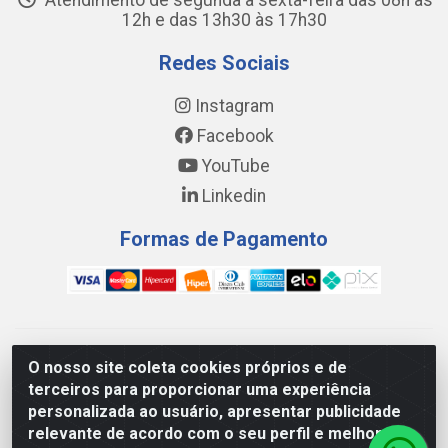
Atendimento de segunda a sexta-feira das 08h às
12h e das 13h30 às 17h30
Redes Sociais
Instagram
Facebook
YouTube
Linkedin
Formas de Pagamento
WING DISTRIBUIDORA COMÉRCIO E LOGÍSTICA DE MATERIAL
O nosso site coleta cookies próprios e de
DE CONSTRUÇÕES LTDA - AV. DA INTEGRAÇÃO, 790 -
terceiros para proporcionar uma experiência
PATRÍCIA GOMES, CAUCAIA/CE - CEP 61.604-505 - CNPJ
personalizada ao usuário, apresentar publicidade
17.523.384/0001-20
relevante de acordo com o seu perfil e melhorar a