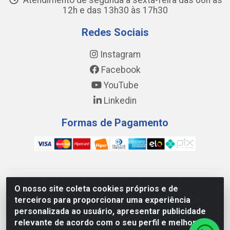
Atendimento de segunda a sexta-feira das 08h às
12h e das 13h30 às 17h30
Redes Sociais
Instagram
Facebook
YouTube
Linkedin
Formas de Pagamento
WING DISTRIBUIDORA COMÉRCIO E LOGÍSTICA DE MATERIAL
O nosso site coleta cookies próprios e de
DE CONSTRUÇÕES LTDA - AV. DA INTEGRAÇÃO, 790 -
terceiros para proporcionar uma experiência
PATRÍCIA GOMES, CAUCAIA/CE - CEP 61.604-505 - CNPJ
personalizada ao usuário, apresentar publicidade
17.523.384/0001-20
relevante de acordo com o seu perfil e melhorar a