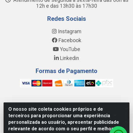
Atendimento de segunda a sexta-feira das 08h às
12h e das 13h30 às 17h30
Redes Sociais
Instagram
Facebook
YouTube
Linkedin
Formas de Pagamento
WING DISTRIBUIDORA COMÉRCIO E LOGÍSTICA DE MATERIAL
O nosso site coleta cookies próprios e de
DE CONSTRUÇÕES LTDA - AV. DA INTEGRAÇÃO, 790 -
terceiros para proporcionar uma experiência
PATRÍCIA GOMES, CAUCAIA/CE - CEP 61.604-505 - CNPJ
personalizada ao usuário, apresentar publicidade
17.523.384/0001-20
relevante de acordo com o seu perfil e melhorar a