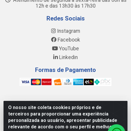
Atendimento de segunda a sexta-feira das 08h às
12h e das 13h30 às 17h30
Redes Sociais
Instagram
Facebook
YouTube
Linkedin
Formas de Pagamento
WING DISTRIBUIDORA COMÉRCIO E LOGÍSTICA DE MATERIAL
O nosso site coleta cookies próprios e de
DE CONSTRUÇÕES LTDA - AV. DA INTEGRAÇÃO, 790 -
terceiros para proporcionar uma experiência
PATRÍCIA GOMES, CAUCAIA/CE - CEP 61.604-505 - CNPJ
personalizada ao usuário, apresentar publicidade
17.523.384/0001-20
relevante de acordo com o seu perfil e melhorar a