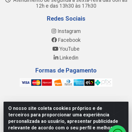
Atendimento de segunda a sexta-feira das 08h às
12h e das 13h30 às 17h30
Redes Sociais
Instagram
Facebook
YouTube
Linkedin
Formas de Pagamento
WING DISTRIBUIDORA COMÉRCIO E LOGÍSTICA DE MATERIAL
O nosso site coleta cookies próprios e de
DE CONSTRUÇÕES LTDA - AV. DA INTEGRAÇÃO, 790 -
terceiros para proporcionar uma experiência
PATRÍCIA GOMES, CAUCAIA/CE - CEP 61.604-505 - CNPJ
personalizada ao usuário, apresentar publicidade
17.523.384/0001-20
relevante de acordo com o seu perfil e melhorar a