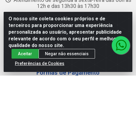
Atendimento de segunda a sexta-feira das 08h às
12h e das 13h30 às 17h30
Redes Sociais
O nosso site coleta cookies próprios e de
terceiros para proporcionar uma experiência
personalizada ao usuário, apresentar publicidade
Instagram
relevante de acordo com o seu perfil e melhorar a
Facebook
qualidade do nosso site.
YouTube
Aceitar
Negar não essenciais
Linkedin
Preferências de Cookies
Formas de Pagamento
WING DISTRIBUIDORA COMÉRCIO E LOGÍSTICA DE MATERIAL
DE CONSTRUÇÕES LTDA - AV. DA INTEGRAÇÃO, 790 -
PATRÍCIA GOMES, CAUCAIA/CE - CEP 61.604-505 - CNPJ
17.523.384/0001-20