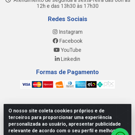
Atendimento de segunda a sexta-feira das 08h às
12h e das 13h30 às 17h30
Redes Sociais
Instagram
Facebook
YouTube
Linkedin
Formas de Pagamento
WING DISTRIBUIDORA COMÉRCIO E LOGÍSTICA DE MATERIAL
O nosso site coleta cookies próprios e de
DE CONSTRUÇÕES LTDA - AV. DA INTEGRAÇÃO, 790 -
terceiros para proporcionar uma experiência
PATRÍCIA GOMES, CAUCAIA/CE - CEP 61.604-505 - CNPJ
personalizada ao usuário, apresentar publicidade
17.523.384/0001-20
relevante de acordo com o seu perfil e melhorar a