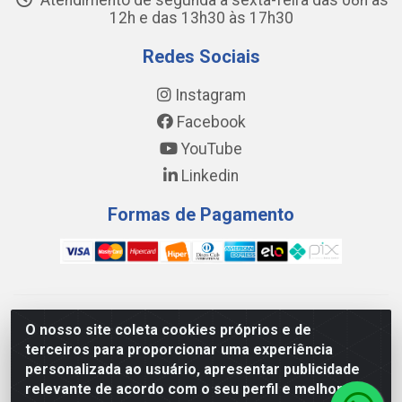
Atendimento de segunda a sexta-feira das 08h às
12h e das 13h30 às 17h30
Redes Sociais
Instagram
Facebook
YouTube
Linkedin
Formas de Pagamento
WING DISTRIBUIDORA COMÉRCIO E LOGÍSTICA DE MATERIAL
O nosso site coleta cookies próprios e de
DE CONSTRUÇÕES LTDA - AV. DA INTEGRAÇÃO, 790 -
terceiros para proporcionar uma experiência
PATRÍCIA GOMES, CAUCAIA/CE - CEP 61.604-505 - CNPJ
personalizada ao usuário, apresentar publicidade
17.523.384/0001-20
relevante de acordo com o seu perfil e melhorar a