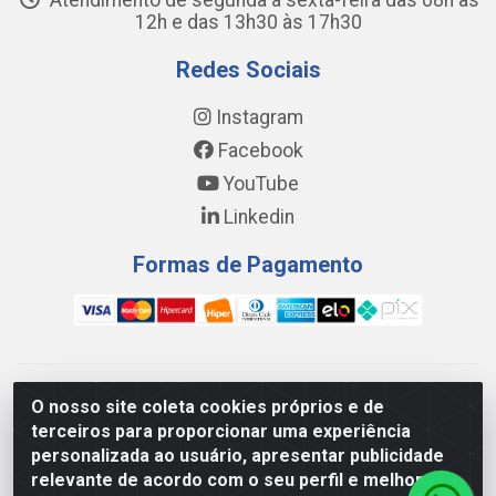
Atendimento de segunda a sexta-feira das 08h às
12h e das 13h30 às 17h30
Redes Sociais
Instagram
Facebook
YouTube
Linkedin
Formas de Pagamento
WING DISTRIBUIDORA COMÉRCIO E LOGÍSTICA DE MATERIAL
O nosso site coleta cookies próprios e de
DE CONSTRUÇÕES LTDA - AV. DA INTEGRAÇÃO, 790 -
terceiros para proporcionar uma experiência
PATRÍCIA GOMES, CAUCAIA/CE - CEP 61.604-505 - CNPJ
personalizada ao usuário, apresentar publicidade
17.523.384/0001-20
relevante de acordo com o seu perfil e melhorar a