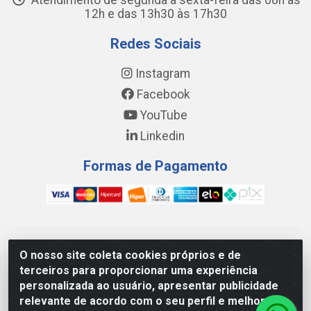
Atendimento de segunda a sexta-feira das 08h às
12h e das 13h30 às 17h30
Redes Sociais
Instagram
Facebook
YouTube
Linkedin
Formas de Pagamento
WING DISTRIBUIDORA COMÉRCIO E LOGÍSTICA DE MATERIAL
O nosso site coleta cookies próprios e de
DE CONSTRUÇÕES LTDA - AV. DA INTEGRAÇÃO, 790 -
terceiros para proporcionar uma experiência
PATRÍCIA GOMES, CAUCAIA/CE - CEP 61.604-505 - CNPJ
personalizada ao usuário, apresentar publicidade
17.523.384/0001-20
relevante de acordo com o seu perfil e melhorar a